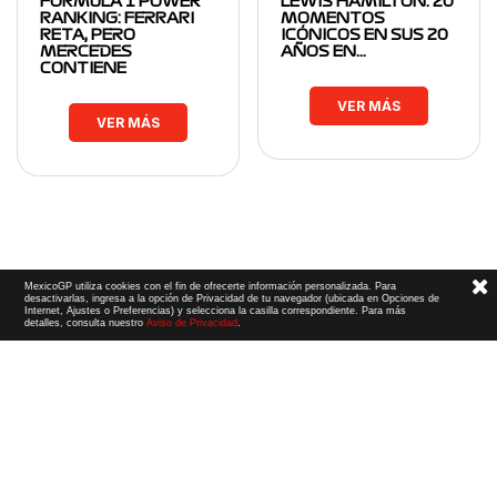
FORMULA 1 POWER
LEWIS HAMILTON: 20
RANKING: FERRARI
MOMENTOS
RETA, PERO
ICÓNICOS EN SUS 20
MERCEDES
AÑOS EN…
CONTIENE
VER MÁS
VER MÁS
MexicoGP utiliza cookies con el fin de ofrecerte información personalizada. Para
desactivarlas, ingresa a la opción de Privacidad de tu navegador (ubicada en Opciones de
Internet, Ajustes o Preferencias) y selecciona la casilla correspondiente. Para más
detalles, consulta nuestro
Aviso de Privacidad
.