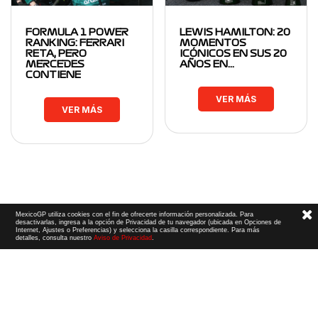
FORMULA 1 POWER
LEWIS HAMILTON: 20
RANKING: FERRARI
MOMENTOS
RETA, PERO
ICÓNICOS EN SUS 20
MERCEDES
AÑOS EN…
CONTIENE
VER MÁS
VER MÁS
MexicoGP utiliza cookies con el fin de ofrecerte información personalizada. Para
desactivarlas, ingresa a la opción de Privacidad de tu navegador (ubicada en Opciones de
Internet, Ajustes o Preferencias) y selecciona la casilla correspondiente. Para más
detalles, consulta nuestro
Aviso de Privacidad
.