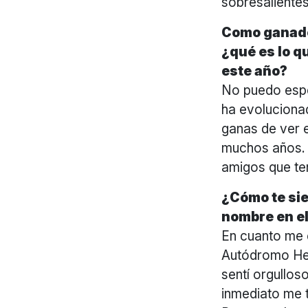
sobresaliente
Como ganado
¿qué es lo q
este año?
No puedo espe
ha evoluciona
ganas de ver 
muchos años. 
amigos que te
¿Cómo te sie
nombre en e
En cuanto me e
Autódromo Her
sentí orgullos
inmediato me 