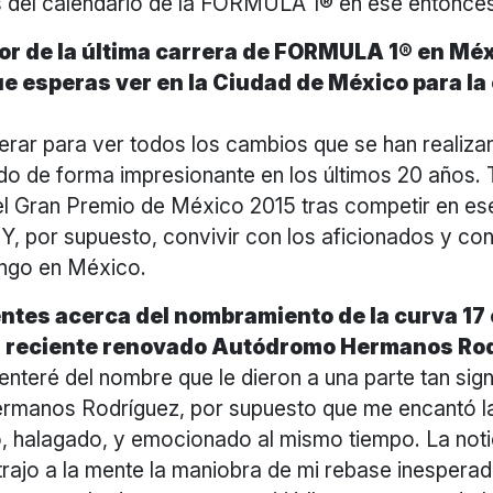
s del calendario de la FORMULA 1® en ese entonce
r de la última carrera de FORMULA 1® en Méx
ue esperas ver en la Ciudad de México para la
rar para ver todos los cambios que se han realiza
do de forma impresionante en los últimos 20 años
el Gran Premio de México 2015 tras competir en ese
Y, por supuesto, convivir con los aficionados y c
ngo en México.
ntes acerca del nombramiento de la curva 17 
l reciente renovado Autódromo Hermanos Ro
nteré del nombre que le dieron a una parte tan signi
manos Rodríguez, por supuesto que me encantó l
o, halagado, y emocionado al mismo tiempo. La noti
trajo a la mente la maniobra de mi rebase inespera