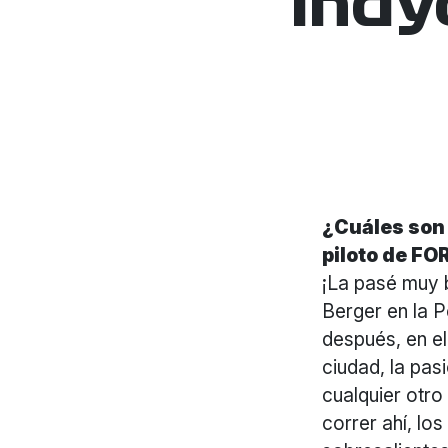
Indy
¿Cuáles son 
piloto de F
¡La pasé muy 
Berger en la 
después, en el
ciudad, la pas
cualquier otr
correr ahí, lo