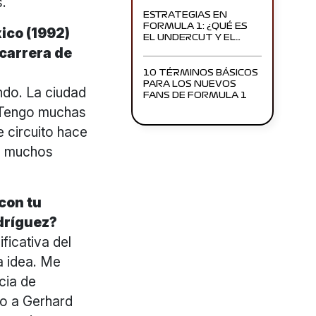
s.
ESTRATEGIAS EN
FORMULA 1: ¿QUÉ ES
ico (1992)
EL UNDERCUT Y EL…
 carrera de
10 TÉRMINOS BÁSICOS
PARA LOS NUEVOS
ndo. La ciudad
FANS DE FORMULA 1
. Tengo muchas
 circuito hace
on muchos
con tu
dríguez?
ficativa del
a idea. Me
cia de
do a Gerhard