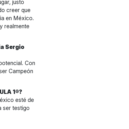
gar, justo
edo creer que
ria en México.
 y realmente
ia Sergio
potencial. Con
a ser Campeón
MULA 1®?
México esté de
 ser testigo