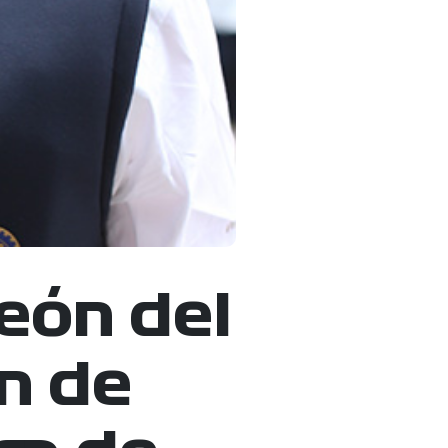
eón del
n de