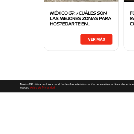
MÉXICO GP: ¿CUÁLES SON
F
LAS MEJORES ZONAS PARA
R
HOSPEDARTE EN…
C
VER MÁS
MexicoGP utiliza cookies con el fin de ofrecerte información personalizada. Para desactivar
nuestro
Aviso de Privacidad
.