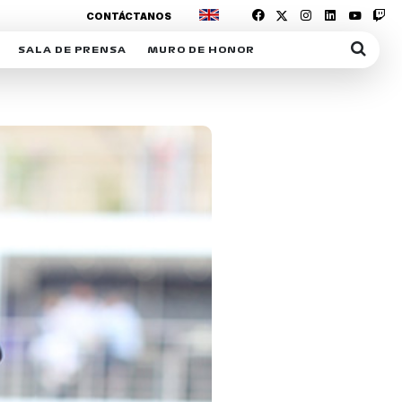
CONTÁCTANOS
SALA DE PRENSA
MURO DE HONOR
IAS
SUSCRIPCIÓN SALA DE PRENSA
IPCIÓN RACING NEWS
COMUNICADOS
OPCIÓN
COGP
ACREDITACIONES
S
RACTIVOS
Y
ICA
ER