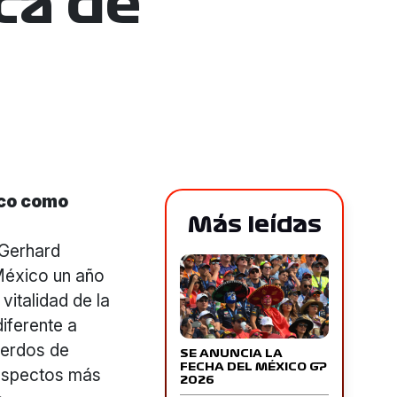
ca de
ico como
Más leídas
 Gerhard
 México un año
vitalidad de la
diferente a
uerdos de
SE ANUNCIA LA
FECHA DEL MÉXICO GP
s aspectos más
2026