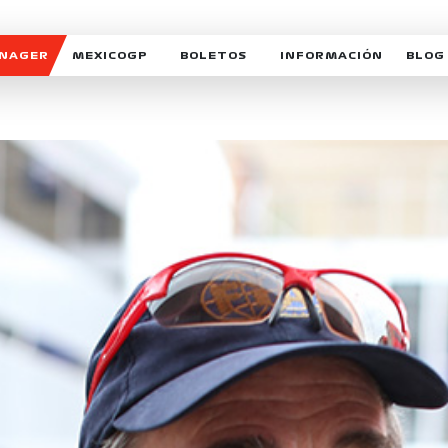
ANAGER
MEXICOGP
BOLETOS
INFORMACIÓN
BLOG
GALERIA SOCIAL
HORARIOS
NOTIC
SOMOS PARTE DEL VUELO
DUDAS
SUSCR
SOSTENIBILIDAD
DERECHO DE PRIMERA 
MEXI
CELEBRA CON NOSOTROS
REFORESTEMOS JUNTO
INTE
MOTORSPORT ACADEM
VOLUNTARIOS
EXPOSICIÓN FOTOGRÁF
CAMPEONATO
PATROCINADORES
LEGALES TICKETMAST