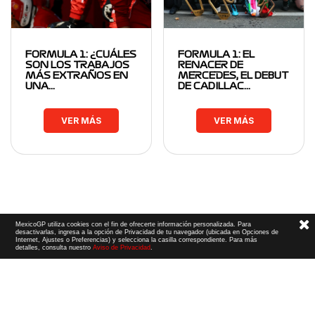
FORMULA 1: ¿CUÁLES
FORMULA 1: EL
SON LOS TRABAJOS
RENACER DE
MÁS EXTRAÑOS EN
MERCEDES, EL DEBUT
UNA…
DE CADILLAC…
VER MÁS
VER MÁS
MexicoGP utiliza cookies con el fin de ofrecerte información personalizada. Para
desactivarlas, ingresa a la opción de Privacidad de tu navegador (ubicada en Opciones de
Internet, Ajustes o Preferencias) y selecciona la casilla correspondiente. Para más
detalles, consulta nuestro
Aviso de Privacidad
.