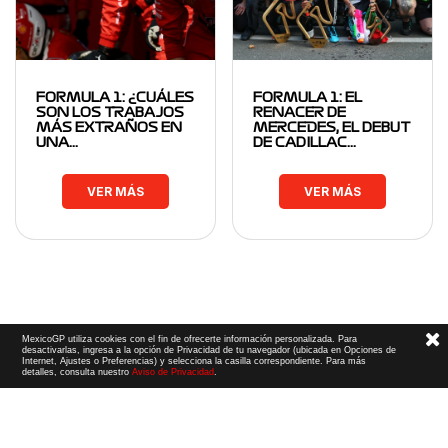
FORMULA 1: ¿CUÁLES
FORMULA 1: EL
SON LOS TRABAJOS
RENACER DE
MÁS EXTRAÑOS EN
MERCEDES, EL DEBUT
UNA…
DE CADILLAC…
VER MÁS
VER MÁS
MexicoGP utiliza cookies con el fin de ofrecerte información personalizada. Para
desactivarlas, ingresa a la opción de Privacidad de tu navegador (ubicada en Opciones de
Internet, Ajustes o Preferencias) y selecciona la casilla correspondiente. Para más
detalles, consulta nuestro
Aviso de Privacidad
.