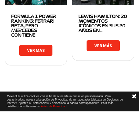
FORMULA 1 POWER
LEWIS HAMILTON: 20
RANKING: FERRARI
MOMENTOS
RETA, PERO
ICÓNICOS EN SUS 20
MERCEDES
AÑOS EN…
CONTIENE
VER MÁS
VER MÁS
MexicoGP utiliza cookies con el fin de ofrecerte información personalizada. Para
desactivarlas, ingresa a la opción de Privacidad de tu navegador (ubicada en Opciones de
Internet, Ajustes o Preferencias) y selecciona la casilla correspondiente. Para más
detalles, consulta nuestro
Aviso de Privacidad
.