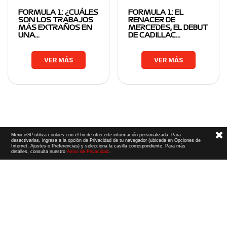
FORMULA 1: ¿CUÁLES
FORMULA 1: EL
SON LOS TRABAJOS
RENACER DE
MÁS EXTRAÑOS EN
MERCEDES, EL DEBUT
UNA…
DE CADILLAC…
VER MÁS
VER MÁS
MexicoGP utiliza cookies con el fin de ofrecerte información personalizada. Para
desactivarlas, ingresa a la opción de Privacidad de tu navegador (ubicada en Opciones de
Internet, Ajustes o Preferencias) y selecciona la casilla correspondiente. Para más
detalles, consulta nuestro
Aviso de Privacidad
.