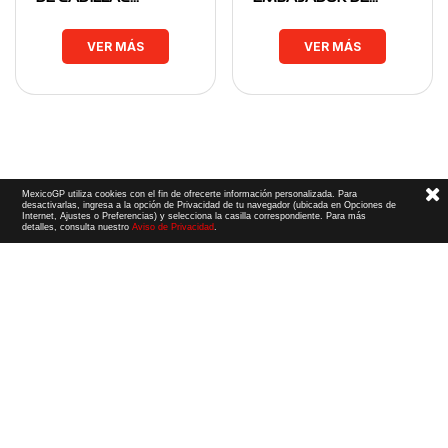
VER MÁS
VER MÁS
MexicoGP utiliza cookies con el fin de ofrecerte información personalizada. Para
desactivarlas, ingresa a la opción de Privacidad de tu navegador (ubicada en Opciones de
Internet, Ajustes o Preferencias) y selecciona la casilla correspondiente. Para más
detalles, consulta nuestro
Aviso de Privacidad
.
Términos y Condiciones
|
Aviso de Privacidad
|
Convenio de liberación