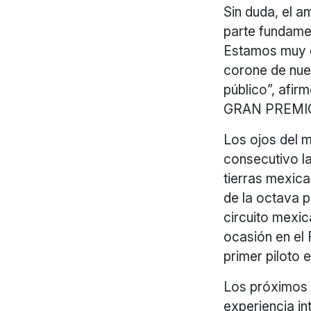
Sin duda, el a
parte fundamen
Estamos muy e
corone de nue
público”, afi
GRAN PREMI
Los ojos del 
consecutivo l
tierras mexic
de la octava p
circuito mexic
ocasión en e
primer piloto 
Los próximos 2
experiencia in