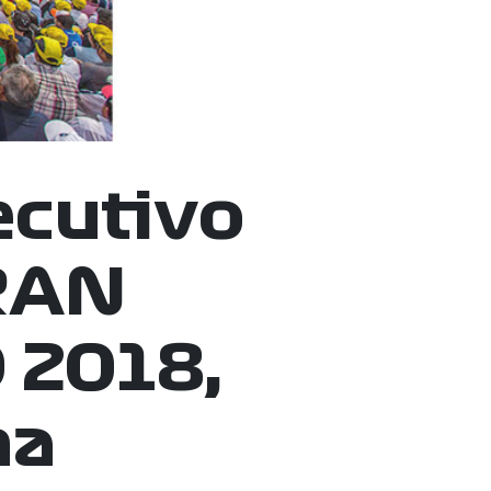
ecutivo
RAN
 2018,
na