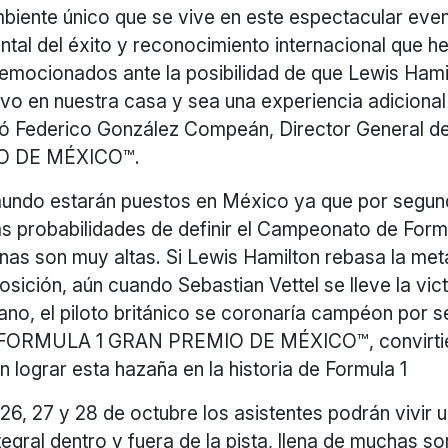
mbiente único que se vive en este espectacular eve
tal del éxito y reconocimiento internacional que h
mocionados ante la posibilidad de que Lewis Hami
vo en nuestra casa y sea una experiencia adicional
rmó Federico González Compeán, Director General 
O DE MÉXICO™.
mundo estarán puestos en México ya que por segu
as probabilidades de definir el Campeonato de Form
anas son muy altas. Si Lewis Hamilton rebasa la me
osición, aún cuando Sebastian Vettel se lleve la vict
ano, el piloto británico se coronaría campéon por 
l FORMULA 1 GRAN PREMIO DE MÉXICO™, convirtié
en lograr esta hazaña en la historia de Formula 1
6, 27 y 28 de octubre los asistentes podrán vivir 
tegral dentro y fuera de la pista, llena de muchas s