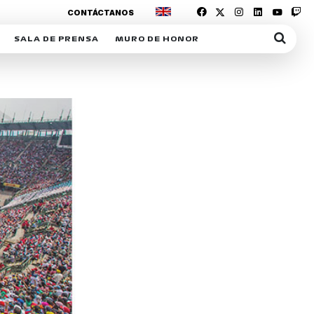
CONTÁCTANOS
SALA DE PRENSA
MURO DE HONOR
IAS
SUSCRIPCIÓN SALA DE PRENSA
IPCIÓN RACING NEWS
COMUNICADOS
OPCIÓN
COGP
ACREDITACIONES
S
RACTIVOS
Y
ICA
ER