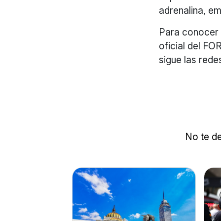
adrenalina, e
Para conocer m
oficial del 
sigue las rede
No te de