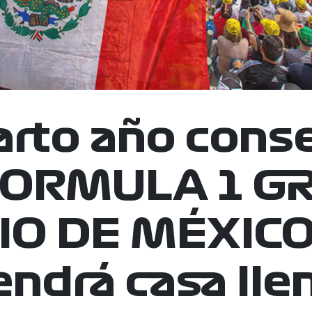
arto año cons
 FORMULA 1 G
O DE MÉXICO
endrá casa lle