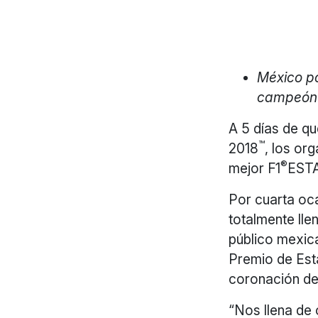
México po
campeón 
A 5 días de 
™
2018
, los or
®
mejor F1
ESTA
Por cuarta oc
totalmente lle
público mexica
Premio de Est
coronación de
“Nos llena de 