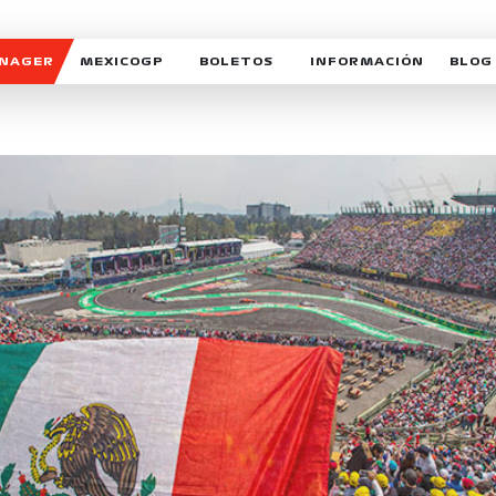
ANAGER
MEXICOGP
BOLETOS
INFORMACIÓN
BLOG
GALERIA SOCIAL
HORARIOS
NOTIC
SOMOS PARTE DEL VUELO
DUDAS
SUSCR
SOSTENIBILIDAD
DERECHO DE PRIMERA 
MEXI
CELEBRA CON NOSOTROS
REFORESTEMOS JUNTO
INTE
MOTORSPORT ACADEM
VOLUNTARIOS
EXPOSICIÓN FOTOGRÁF
CAMPEONATO
PATROCINADORES
LEGALES TICKETMAST