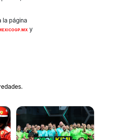
 la página
y
MEXICOGP.MX
ovedades.