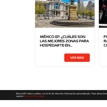
MÉXICO GP: ¿CUÁLES SON
F
LAS MEJORES ZONAS PARA
R
HOSPEDARTE EN…
C
VER MÁS
MexicoGP utiliza cookies con el fin de ofrecerte información personalizada. Para desactivar
nuestro
Aviso de Privacidad
.