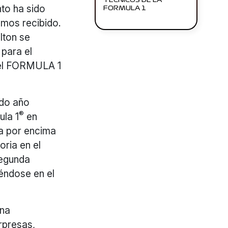
TÉCNICOS DE LA
nto ha sido
FORMULA 1
emos recibido.
lton se
 para el
del FORMULA 1
ndo año
®
ula 1
en
ta por encima
oria en el
segunda
ndose en el
una
orpresas,