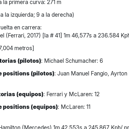
a la primera curva: 271 m
a la izquierda; 9 a la derecha)
uelta en carrera:
el (Ferrari, 2017) [la # 41] 1m 46,577s a 236.584 K
 7,004 metros]
orias (pilotos)
: Michael Schumacher: 6
 positions (pilotos)
: Juan Manuel Fangio, Ayrton
orias (equipos)
: Ferrari y McLaren: 12
 positions (equipos)
: McLaren: 11
L. Hamilton (Mercedes) 1m 42.553s a 245.867 Kph/ 