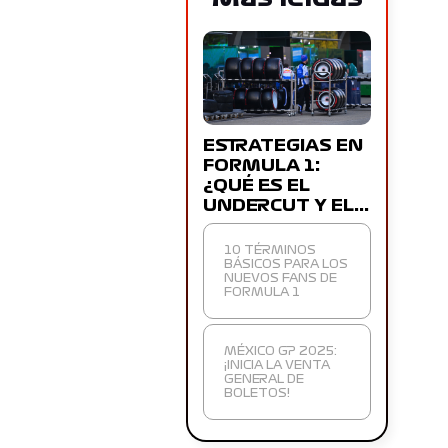
ESTRATEGIAS EN
FORMULA 1:
¿QUÉ ES EL
UNDERCUT Y EL…
10 TÉRMINOS
BÁSICOS PARA LOS
NUEVOS FANS DE
FORMULA 1
MÉXICO GP 2025:
¡INICIA LA VENTA
GENERAL DE
BOLETOS!