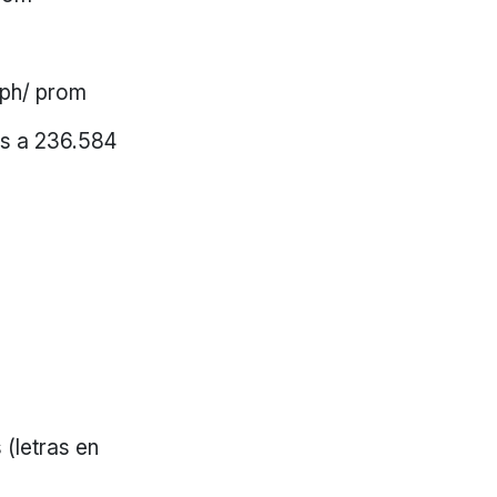
Kph/ prom
77s a 236.584
 (letras en