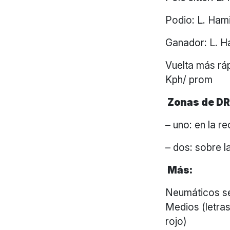
Podio: L. Hamil
Ganador: L. H
Vuelta más ráp
Kph/ prom
Zonas de DR
– uno: en la r
– dos: sobre l
Más:
Neumáticos s
Medios (letras
rojo)