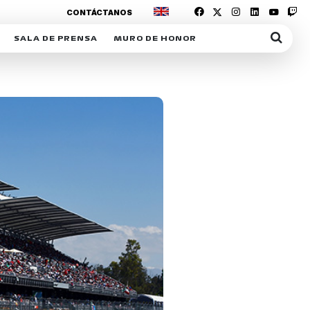
CONTÁCTANOS
SALA DE PRENSA
MURO DE HONOR
IAS
SUSCRIPCIÓN SALA DE PRENSA
IPCIÓN RACING NEWS
COMUNICADOS
OPCIÓN
COGP
ACREDITACIONES
S
RACTIVOS
Y
ICA
ER