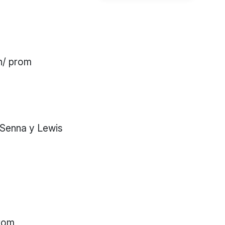
ph/ prom
 Senna y Lewis
prom