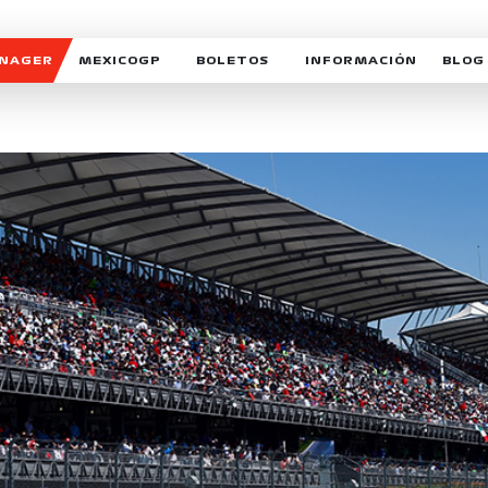
ANAGER
MEXICOGP
BOLETOS
INFORMACIÓN
BLOG
GALERIA SOCIAL
HORARIOS
NOTIC
SOMOS PARTE DEL VUELO
DUDAS
SUSCR
SOSTENIBILIDAD
DERECHO DE PRIMERA 
MEXI
CELEBRA CON NOSOTROS
REFORESTEMOS JUNTO
INTE
MOTORSPORT ACADEM
VOLUNTARIOS
EXPOSICIÓN FOTOGRÁF
CAMPEONATO
PATROCINADORES
LEGALES TICKETMAST