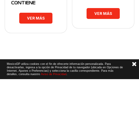
CONTIENE
VER MÁS
VER MÁS
MexicoGP utiliza cookies con el fin de ofrecerte información personalizada. Para
desactivarlas, ingresa a la opción de Privacidad de tu navegador (ubicada en Opciones de
Internet, Ajustes o Preferencias) y selecciona la casilla correspondiente. Para más
detalles, consulta nuestro
Aviso de Privacidad
.
Términos y Condiciones
|
Aviso de Privacidad
|
Convenio de liberación