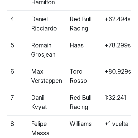
Hamilton
4
Daniel
Red Bull
+62.494s
Ricciardo
Racing
5
Romain
Haas
+78.299s
Grosjean
6
Max
Toro
+80.929s
Verstappen
Rosso
7
Daniil
Red Bull
1:32.241
Kvyat
Racing
8
Felipe
Williams
+1 vuelta
Massa