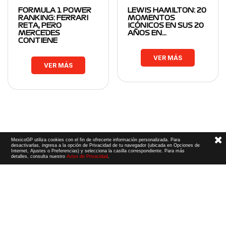
FORMULA 1 POWER
LEWIS HAMILTON: 20
RANKING: FERRARI
MOMENTOS
RETA, PERO
ICÓNICOS EN SUS 20
MERCEDES
AÑOS EN…
CONTIENE
VER MÁS
VER MÁS
MexicoGP utiliza cookies con el fin de ofrecerte información personalizada. Para
desactivarlas, ingresa a la opción de Privacidad de tu navegador (ubicada en Opciones de
Internet, Ajustes o Preferencias) y selecciona la casilla correspondiente. Para más
detalles, consulta nuestro
Aviso de Privacidad
.