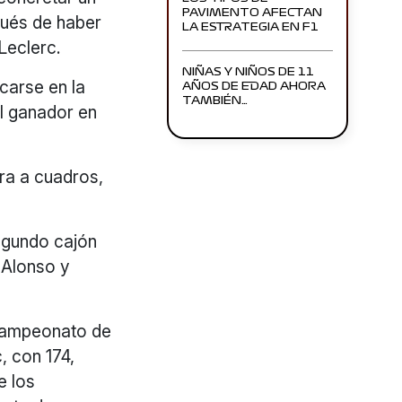
PAVIMENTO AFECTAN
pués de haber
LA ESTRATEGIA EN F1
Leclerc.
NIÑAS Y NIÑOS DE 11
carse en la
AÑOS DE EDAD AHORA
TAMBIÉN…
el ganador en
era a cuadros,
egundo cajón
e Alonso y
 campeonato de
, con 174,
e los