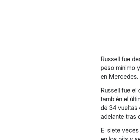
Russell fue de
peso mínimo y
en Mercedes.
Russell fue el 
también el últ
de 34 vueltas
adelante tras 
El siete vece
en los pits y 