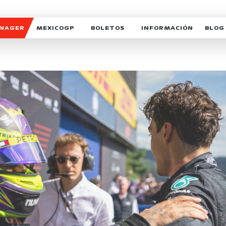
ANAGER
MEXICOGP
BOLETOS
INFORMACIÓN
BLOG
GALERIA SOCIAL
HORARIOS
NOTIC
SOMOS PARTE DEL VUELO
DUDAS
SUSCR
SOSTENIBILIDAD
DERECHO DE PRIMERA 
MEXI
CELEBRA CON NOSOTROS
REFORESTEMOS JUNTO
INTE
MOTORSPORT ACADEM
VOLUNTARIOS
EXPOSICIÓN FOTOGRÁF
CAMPEONATO
PATROCINADORES
LEGALES TICKETMAST