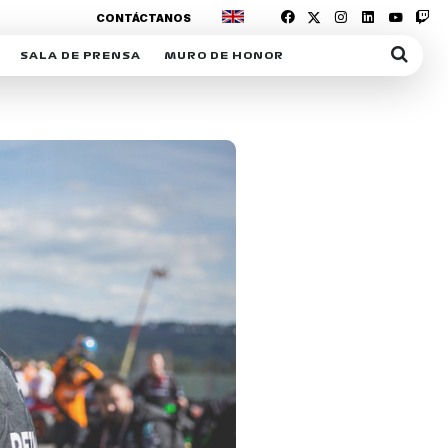
CONTÁCTANOS
SALA DE PRENSA
MURO DE HONOR
IAS
SUSCRIPCIÓN SALA DE PRENSA
IPCIÓN RACING NEWS
COMUNICADOS
OPCIÓN
COGP
ACREDITACIONES
S
RACTIVOS
Y
ICA
ER