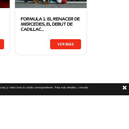
FORMULA 1: EL RENACER DE
MERCEDES, EL DEBUT DE
CADILLAC…
VER MÁS
cias) y selecciona la casilla correspondiente. Para más detalles, consulta