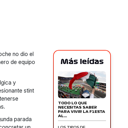
oche no dio el
Más leídas
ñero de equipo
lgica y
sionante stint
tenerse
TODO LO QUE
as.
NECESITAS SABER
PARA VIVIR LA F1ESTA
AL…
egunda parada
concretar un
LOS TIPOS DE