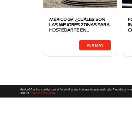
MÉXICO GP: ¿CUÁLES SON
F
LAS MEJORES ZONAS PARA
R
HOSPEDARTE EN…
C
VER MÁS
MexicoGP utiliza cookies con el fin de ofrecerte información personalizada. Para desactivar
nuestro
Aviso de Privacidad
.