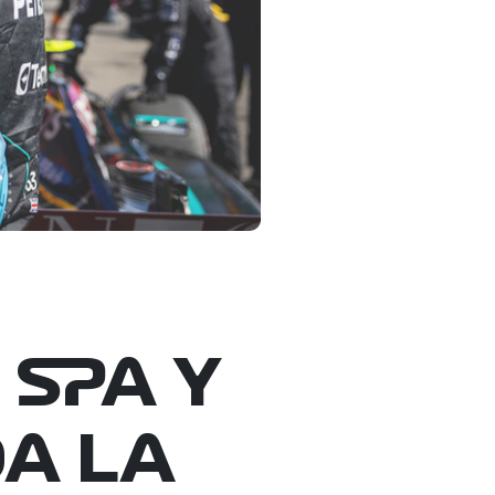
 SPA Y
A LA