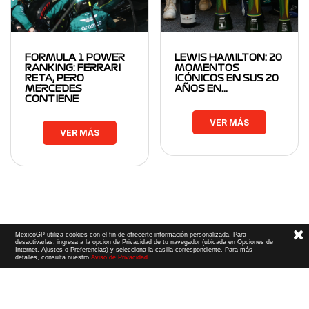
FORMULA 1 POWER
LEWIS HAMILTON: 20
RANKING: FERRARI
MOMENTOS
RETA, PERO
ICÓNICOS EN SUS 20
MERCEDES
AÑOS EN…
CONTIENE
VER MÁS
VER MÁS
MexicoGP utiliza cookies con el fin de ofrecerte información personalizada. Para
desactivarlas, ingresa a la opción de Privacidad de tu navegador (ubicada en Opciones de
Internet, Ajustes o Preferencias) y selecciona la casilla correspondiente. Para más
detalles, consulta nuestro
Aviso de Privacidad
.