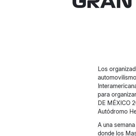
GRAN 
Los organizado
automovilismo
Interamerican
para organiz
DE MÉXICO 201
Autódromo He
A una semana 
donde los Mast