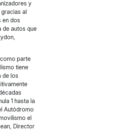
anizadores y
 gracias al
s en dos
a de autos que
aydon,
o como parte
lismo tiene
a de los
nitivamente
 décadas
ula 1 hasta la
 el Autódromo
movilismo el
ean, Director