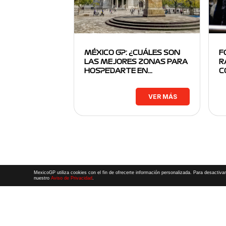
MÉXICO GP: ¿CUÁLES SON
F
LAS MEJORES ZONAS PARA
R
HOSPEDARTE EN…
C
VER MÁS
MexicoGP utiliza cookies con el fin de ofrecerte información personalizada. Para desactivar
nuestro
Aviso de Privacidad
.