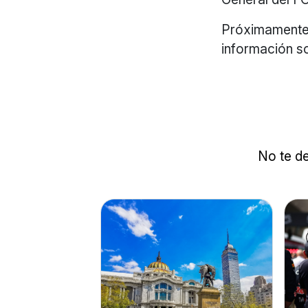
Próximamente 
información so
No te de