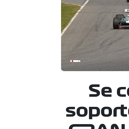
Se c
soport