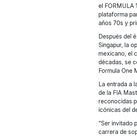
el FORMULA 
plataforma par
años 70s y pri
Después del éx
Singapur, la o
mexicano, el c
décadas, se co
Formula One 
La entrada a 
de la FIA Mas
reconocidas p
icónicas del 
“Ser invitado
carrera de so