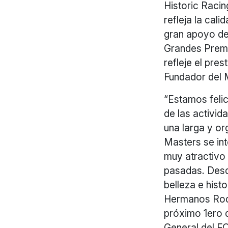
Historic Raci
refleja la cal
gran apoyo de
Grandes Premio
refleje el pr
Fundador del 
“Estamos feli
de las activid
una larga y org
Masters se int
muy atractivo
pasadas. Desde
belleza e hist
Hermanos Rodr
próximo 1ero 
General del