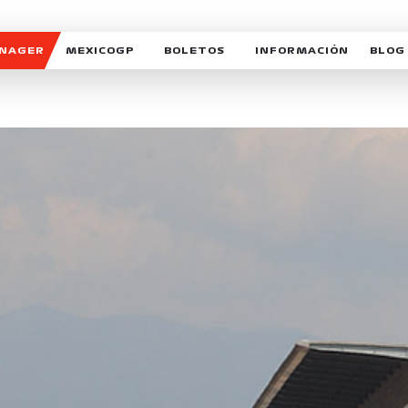
ANAGER
MEXICOGP
BOLETOS
INFORMACIÓN
BLOG
GALERIA SOCIAL
HORARIOS
NOTIC
SOMOS PARTE DEL VUELO
DUDAS
SUSCR
SOSTENIBILIDAD
DERECHO DE PRIMERA 
MEXI
CELEBRA CON NOSOTROS
REFORESTEMOS JUNTO
INTE
MOTORSPORT ACADEM
VOLUNTARIOS
EXPOSICIÓN FOTOGRÁF
CAMPEONATO
PATROCINADORES
LEGALES TICKETMAST