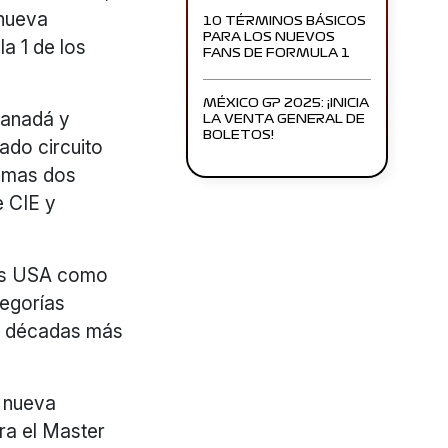
nueva
10 TÉRMINOS BÁSICOS
PARA LOS NUEVOS
a 1 de los
FANS DE FORMULA 1
MÉXICO GP 2025: ¡INICIA
Canadá y
LA VENTA GENERAL DE
BOLETOS!
ado circuito
timas dos
e CIE y
ers USA como
tegorías
as décadas más
a nueva
ra el Master