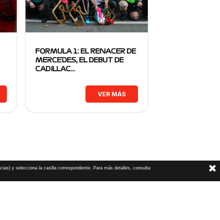
FORMULA 1: EL RENACER DE
MERCEDES, EL DEBUT DE
CADILLAC…
VER MÁS
cias) y selecciona la casilla correspondiente. Para más detalles, consulta