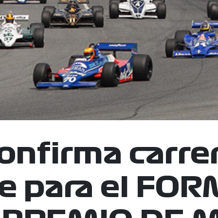
onfirma carre
e para el FO