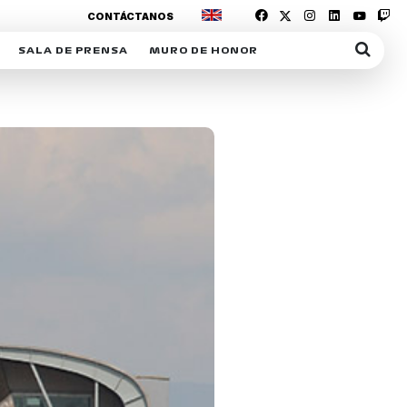
CONTÁCTANOS
SALA DE PRENSA
MURO DE HONOR
IAS
SUSCRIPCIÓN SALA DE PRENSA
IPCIÓN RACING NEWS
COMUNICADOS
OPCIÓN
COGP
ACREDITACIONES
S
RACTIVOS
Y
ICA
ER