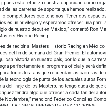
ng, pues esto refuerza nuestra capacidad como org
idad de las carreras de soporte que hemos realizado,
 lo competidores que tenemos. Tener dos espacio
s es un privilegio y esperamos ofrecer una parrill
estigio de nuestro debut en México,” comentó Ron M
Masters Historic Racing.
ces de recibir al Masters Historic Racing en Méxic
ades del fin de semana del Gran Premio. El automovi
ullosa historia en nuestro país, por lo que la carrer
egra perfectamente al programa oficial y será defi
 para todos los fans que recuerdan las carreras de
 la tecnología de punta de los actuales autos Form
oria del linaje de los Masters, no tengo duda de que
íguez tendrá algo que ofrecer a cada fan del auto
de Noviembre,” mencionó Federico González Comp
 FORMULA 1 GRAN PREMIO DE MÉXICO 2015®.