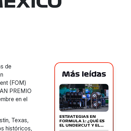
MÉXICO
as de
Más leídas
ón
ment (FOM)
 GRAN PREMIO
embre en el
ESTRATEGIAS EN
tin, Texas,
FORMULA 1: ¿QUÉ ES
EL UNDERCUT Y EL…
s históricos,