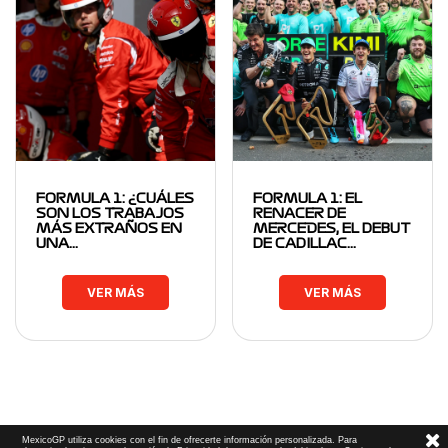
FORMULA 1: ¿CUÁLES
FORMULA 1: EL
SON LOS TRABAJOS
RENACER DE
MÁS EXTRAÑOS EN
MERCEDES, EL DEBUT
UNA…
DE CADILLAC…
VER MÁS
VER MÁS
MexicoGP utiliza cookies con el fin de ofrecerte información personalizada. Para