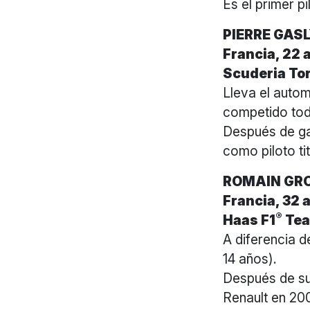
Es el primer p
PIERRE GAS
Francia, 22 
Scuderia To
Lleva el auto
competido tod
Después de ga
como piloto ti
ROMAIN GR
Francia, 32 
®
Haas F1
Te
A diferencia d
14 años).
Después de su
Renault en 200