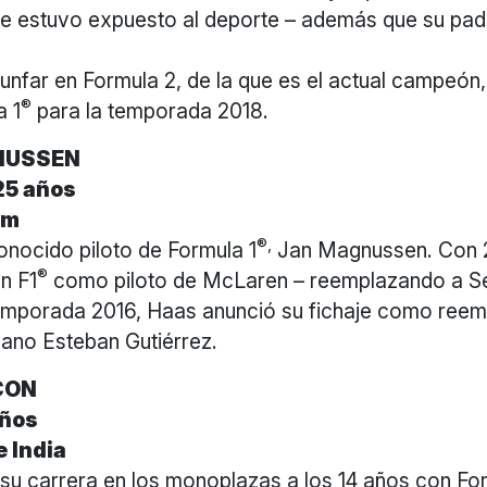
te estuvo expuesto al deporte – además que su padr
unfar en Formula 2, de la que es el actual campeón,
®
a 1
para la temporada 2018.
NUSSEN
25 años
am
®,
conocido piloto de Formula 1
Jan Magnussen. Con 2
®
n F1
como piloto de McLaren – reemplazando a Se
 temporada 2016, Haas anunció su fichaje como reem
ano Esteban Gutiérrez.
CON
años
 India
 su carrera en los monoplazas a los 14 años con Fo