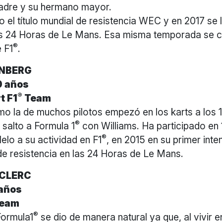
adre y su hermano mayor.
 el título mundial de resistencia WEC y en 2017 se ll
as 24 Horas de Le Mans. Esa misma temporada se co
®
e F1
.
ENBERG
0 años
®
t F1
Team
mo la de muchos pilotos empezó en los karts a los 
®
 salto a Formula 1
con Williams. Ha participado en
®
elo a su actividad en F1
, en 2015 en su primer inte
e resistencia en las 24 Horas de Le Mans.
ECLERC
años
eam
®
Formula1
se dio de manera natural ya que, al vivir