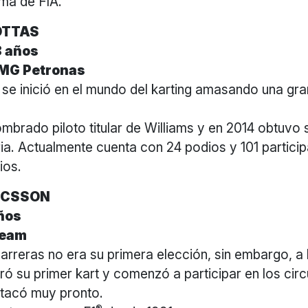
ama de FIA.
OTTAS
8 años
MG Petronas
se inició en el mundo del karting amasando una gra
mbrado piloto titular de Williams y en 2014 obtuvo 
ia. Actualmente cuenta con 24 podios y 101 partici
ios.
ICSSON
años
eam
carreras no era su primera elección, sin embargo, a
ó su primer kart y comenzó a participar en los circ
stacó muy pronto.