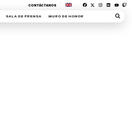
CONTÁCTANOS
SALA DE PRENSA
MURO DE HONOR
IAS
SUSCRIPCIÓN SALA DE PRENSA
IPCIÓN RACING NEWS
COMUNICADOS
OPCIÓN
COGP
ACREDITACIONES
S
RACTIVOS
Y
ICA
ER