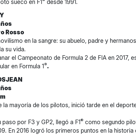
®
iloto sueco en F1
desde 1991.
LY
años
ro Rosso
movilismo en la sangre: su abuelo, padre y hermano
a su vida.
nar el Campeonato de Formula 2 de FIA en 2017, e
®
tular en Formula 1
.
OSJEAN
años
am
e la mayoría de los pilotos, inició tarde en el deport
®
 paso por F3 y GP2, llegó a F1
como segundo pilo
9. En 2016 logró los primeros puntos en la historia 