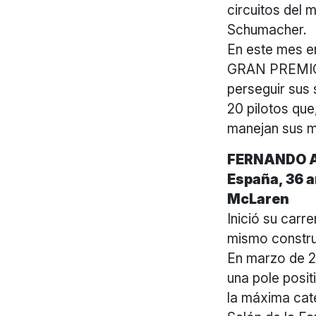
circuitos del 
Schumacher.
En este mes e
GRAN PREMIO 
perseguir sus
20 pilotos que
manejan sus m
FERNANDO 
España, 36 
McLaren
Inició su carr
mismo constru
En marzo de 20
una pole posit
la máxima cate