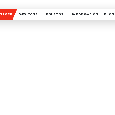
ANAGER
MEXICOGP
BOLETOS
INFORMACIÓN
BLOG
GALERIA SOCIAL
HORARIOS
NOTIC
SOMOS PARTE DEL VUELO
DUDAS
SUSCR
SOSTENIBILIDAD
DERECHO DE PRIMERA 
MEXI
CELEBRA CON NOSOTROS
REFORESTEMOS JUNTO
INTE
MOTORSPORT ACADEM
VOLUNTARIOS
EXPOSICIÓN FOTOGRÁF
CAMPEONATO
PATROCINADORES
LEGALES TICKETMAST