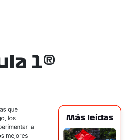
la 1®
las que
Más leídas
o, los
perimentar la
los mejores