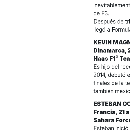
inevitablemen
de F3.
Después de tri
llegó a Formul
KEVIN MAG
Dinamarca, 
®
Haas F1
Te
Es hijo del re
2014, debutó e
finales de la
también mexic
ESTEBAN O
Francia, 21 
Sahara Force
Esteban inició