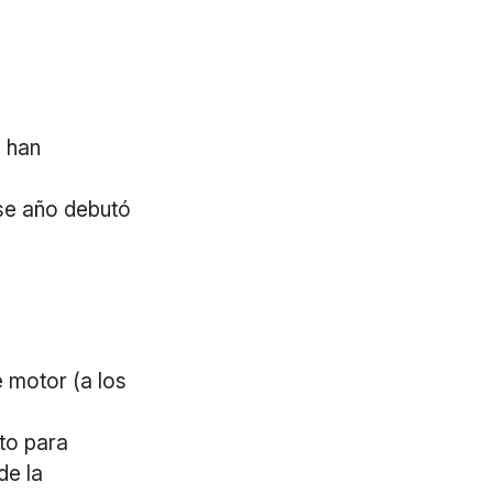
s han
se año debutó
e motor (a los
to para
de la