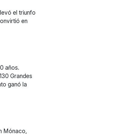
evó el triunfo
nvirtió en
10 años.
 130 Grandes
nto ganó la
 en Mónaco,