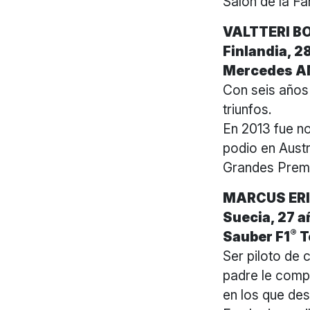
Salón de la F
VALTTERI B
Finlandia, 2
Mercedes A
Con seis años 
triunfos.
En 2013 fue no
podio en Austr
Grandes Prem
MARCUS ER
Suecia, 27 
®
Sauber F1
T
Ser piloto de 
padre le compr
en los que de