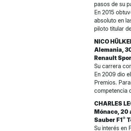
pasos de su p
En 2015 obtuvo
absoluto en l
piloto titular d
NICO HÜLK
Alemania, 3
Renault Spor
Su carrera co
En 2009 dio el
Premios. Paral
competencia d
CHARLES L
Mónaco, 20 
®
Sauber F1
T
Su interés en 