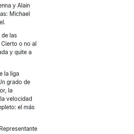
enna y Alain
sas: Michael
el.
 de las
Cierto o no al
da y quite a
 la liga
 Un grado de
or, la
 la velocidad
mpleto: el más
 Representante