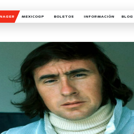
ANAGER
MEXICOGP
BOLETOS
INFORMACIÓN
BLOG
GALERIA SOCIAL
HORARIOS
NOTIC
SOMOS PARTE DEL VUELO
DUDAS
SUSCR
SOSTENIBILIDAD
DERECHO DE PRIMERA 
MEXI
CELEBRA CON NOSOTROS
REFORESTEMOS JUNTO
INTE
MOTORSPORT ACADEM
VOLUNTARIOS
EXPOSICIÓN FOTOGRÁF
CAMPEONATO
PATROCINADORES
LEGALES TICKETMAST