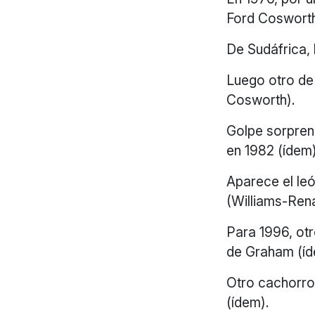
Ford Cosworth
De Sudáfrica, 
Luego otro de 
Cosworth).
Golpe sorpren
en 1982 (ídem)
Aparece el le
(Williams-Rena
Para 1996, otr
de Graham (íd
Otro cachorro 
(ídem).