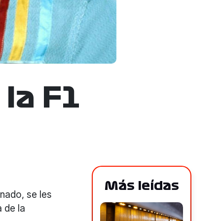
la F1
Más leídas
nado, se les
 de la