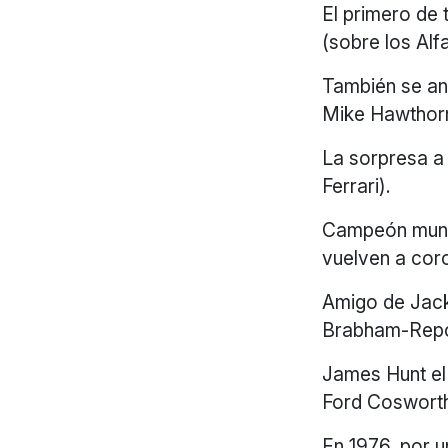
El primero de 
(sobre los Al
También se ano
Mike Hawthorn
La sorpresa a 
Ferrari).
Campeón mundi
vuelven a cor
Amigo de Jack
Brabham-Rep
James Hunt el
Ford Cosworth
En 1976, por 