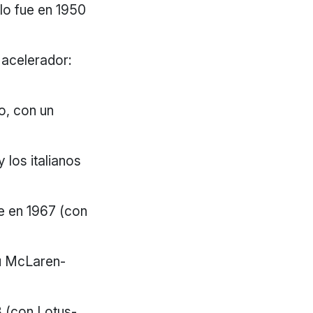
 lo fue en 1950
 acelerador:
o, con un
los italianos
e en 1967 (con
su McLaren-
8 (con Lotus-