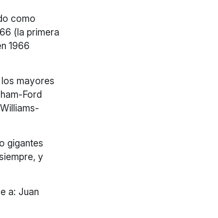
ando como
66 (la primera
en 1966
e los mayores
abham-Ford
Williams-
o gigantes
siempre, y
e a: Juan