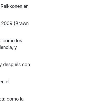
i Raikkonen en
de 2009 (Brawn
s como los
encia, y
 y después con
en el
cta como la