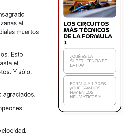
onsagrado
azañas al
LOS CIRCUITOS
MÁS TÉCNICOS
ndiales muertos
DE LA FORMULA
1
dos. Esto
¿QUÉ ES LA
asta el
SUPERLICENCIA DE
LA FIA?
tos. Y sólo,
FORMULA 1 2026:
¿QUÉ CAMBIOS
s agraciados.
HAY EN LOS
NEUMÁTICOS Y…
ampeones
velocidad.