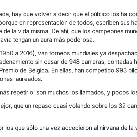
da, hay que volver a decir que el público los ha c
orque en representación de todos, escriben sus h
te de la vida misma. De ahí, que los campeones mu
odavía tengan un aura más poderosa.
e 1950 a 2016), van torneos mundiales ya despacha
cadenamiento sin cesar de 948 carreras, contadas h
Premio de Bélgica. En ellas, han competido 993 pilo
ones laureados.
más repetirlo: son muchos los llamados, y pocos lo
ejor, que un repaso cuasi volando sobre los 32 c
 los que sólo una vez accedieron al nirvana de la 