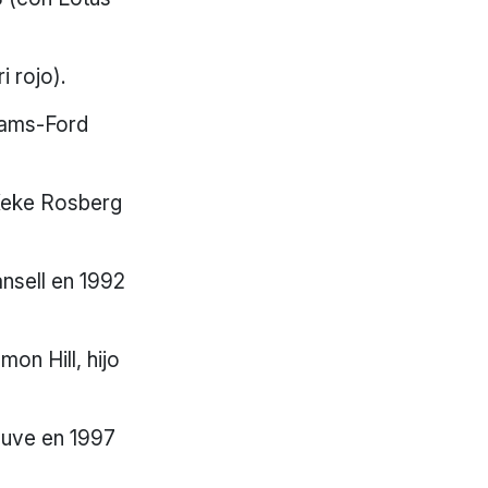
 rojo).
liams-Ford
Keke Rosberg
nsell en 1992
on Hill, hijo
euve en 1997