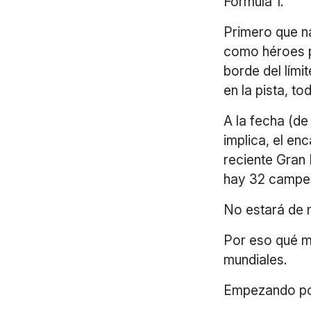
Formula 1.
Primero que na
como héroes p
borde del lími
en la pista, t
A la fecha (d
implica, el en
reciente Gran 
hay 32 campe
No estará de 
Por eso qué m
mundiales.
Empezando por