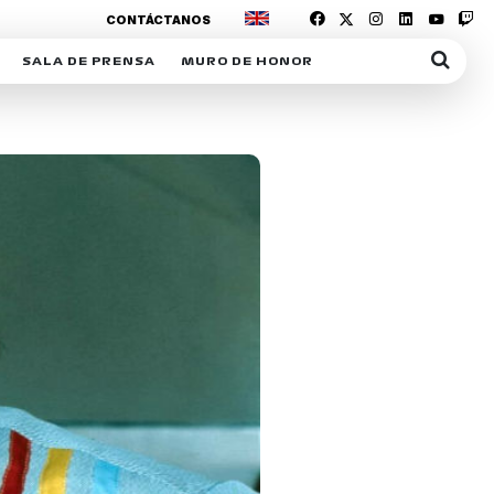
CONTÁCTANOS
SALA DE PRENSA
MURO DE HONOR
IAS
SUSCRIPCIÓN SALA DE PRENSA
IPCIÓN RACING NEWS
COMUNICADOS
OPCIÓN
COGP
ACREDITACIONES
S
RACTIVOS
Y
ICA
ER