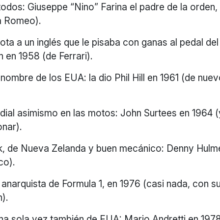
todos: Giuseppe “Nino” Farina el padre de la orden,
fa Romeo).
ta a un inglés que le pisaba con ganas al pedal del
 en 1958 (de Ferrari).
nombre de los EUA: la dio Phil Hill en 1961 (de nuev
al asimismo en las motos: John Surtees en 1964 (y 
onar).
, de Nueva Zelanda y buen mecánico: Denny Hulm
co).
 anarquista de Formula 1, en 1976 (casi nada, con 
).
una sola vez también de EUA: Mario Andretti en 197