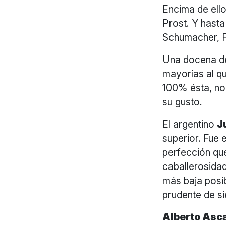
Encima de ello
Prost. Y hast
Schumacher, F
Una docena de
mayorías al qu
100% ésta, no
su gusto.
El argentino
J
superior. Fue 
perfección que
caballerosidad
más baja posib
prudente de s
Alberto Asca