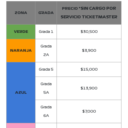
*SIN CARGO POR
PRECIO
ZONA
GRADA
SERVICIO TICKETMASTER
VERDE
Grada 1
$30,500
Grada
NARANJA
$3,900
2A
Grada 5
$15,000
Grada
$13,900
AZUL
5A
Grada
$7,000
6A