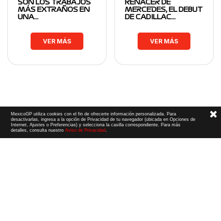
SON LOS TRABAJOS
RENACER DE
MÁS EXTRAÑOS EN
MERCEDES, EL DEBUT
UNA…
DE CADILLAC…
VER MÁS
VER MÁS
MexicoGP utiliza cookies con el fin de ofrecerte información personalizada. Para
desactivarlas, ingresa a la opción de Privacidad de tu navegador (ubicada en Opciones de
Internet, Ajustes o Preferencias) y selecciona la casilla correspondiente. Para más
detalles, consulta nuestro
Aviso de Privacidad
.
Términos y Condiciones
|
Aviso de Privacidad
|
Convenio de liberación