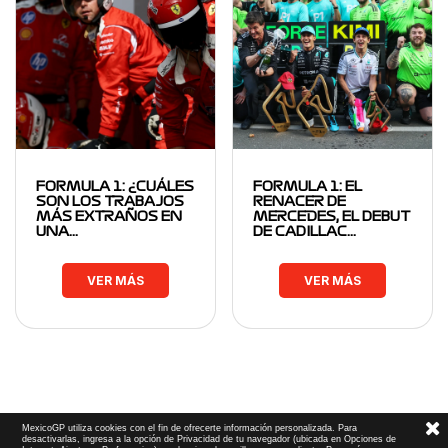
FORMULA 1: ¿CUÁLES
FORMULA 1: EL
SON LOS TRABAJOS
RENACER DE
MÁS EXTRAÑOS EN
MERCEDES, EL DEBUT
UNA…
DE CADILLAC…
VER MÁS
VER MÁS
MexicoGP utiliza cookies con el fin de ofrecerte información personalizada. Para
desactivarlas, ingresa a la opción de Privacidad de tu navegador (ubicada en Opciones de