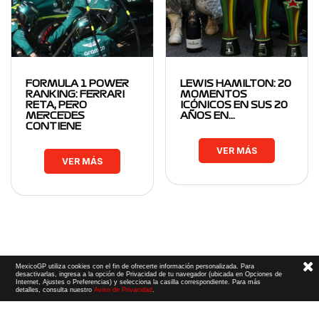
FORMULA 1 POWER
LEWIS HAMILTON: 20
RANKING: FERRARI
MOMENTOS
RETA, PERO
ICÓNICOS EN SUS 20
MERCEDES
AÑOS EN…
CONTIENE
VER MÁS
VER MÁS
MexicoGP utiliza cookies con el fin de ofrecerte información personalizada. Para
desactivarlas, ingresa a la opción de Privacidad de tu navegador (ubicada en Opciones de
Internet, Ajustes o Preferencias) y selecciona la casilla correspondiente. Para más
detalles, consulta nuestro
Aviso de Privacidad
.