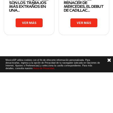
SON LOS TRABAJOS
RENACER DE
MÁS EXTRAÑOS EN
MERCEDES, EL DEBUT
UNA…
DE CADILLAC…
VER MÁS
VER MÁS
MexicoGP utiliza cookies con el fin de ofrecerte información personalizada. Para
desactivarlas, ingresa a la opción de Privacidad de tu navegador (ubicada en Opciones de
Internet, Ajustes o Preferencias) y selecciona la casilla correspondiente. Para más
detalles, consulta nuestro
Aviso de Privacidad
.