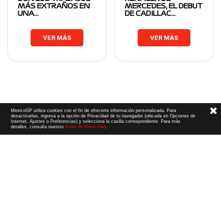
MÁS EXTRAÑOS EN
MERCEDES, EL DEBUT
UNA…
DE CADILLAC…
VER MÁS
VER MÁS
MexicoGP utiliza cookies con el fin de ofrecerte información personalizada. Para
desactivarlas, ingresa a la opción de Privacidad de tu navegador (ubicada en Opciones de
Internet, Ajustes o Preferencias) y selecciona la casilla correspondiente. Para más
detalles, consulta nuestro
Aviso de Privacidad
.
Términos y Condiciones
|
Aviso de Privacidad
|
Convenio de liberación