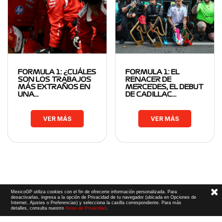
FORMULA 1: ¿CUÁLES
FORMULA 1: EL
SON LOS TRABAJOS
RENACER DE
MÁS EXTRAÑOS EN
MERCEDES, EL DEBUT
UNA…
DE CADILLAC…
VER MÁS
VER MÁS
MexicoGP utiliza cookies con el fin de ofrecerte información personalizada. Para
desactivarlas, ingresa a la opción de Privacidad de tu navegador (ubicada en Opciones de
Internet, Ajustes o Preferencias) y selecciona la casilla correspondiente. Para más
detalles, consulta nuestro
Aviso de Privacidad
.