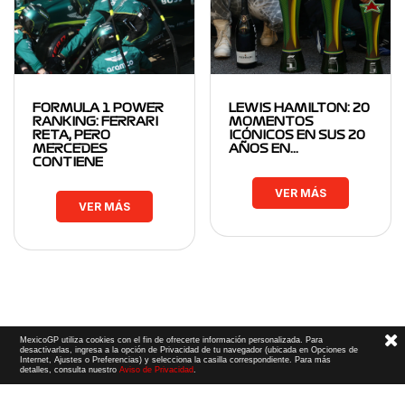
FORMULA 1 POWER
LEWIS HAMILTON: 20
RANKING: FERRARI
MOMENTOS
RETA, PERO
ICÓNICOS EN SUS 20
MERCEDES
AÑOS EN…
CONTIENE
VER MÁS
VER MÁS
MexicoGP utiliza cookies con el fin de ofrecerte información personalizada. Para
desactivarlas, ingresa a la opción de Privacidad de tu navegador (ubicada en Opciones de
Internet, Ajustes o Preferencias) y selecciona la casilla correspondiente. Para más
detalles, consulta nuestro
Aviso de Privacidad
.