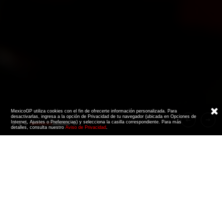
MexicoGP utiliza cookies con el fin de ofrecerte información personalizada. Para
desactivarlas, ingresa a la opción de Privacidad de tu navegador (ubicada en Opciones de
Internet, Ajustes o Preferencias) y selecciona la casilla correspondiente. Para más
detalles, consulta nuestro
Aviso de Privacidad
.