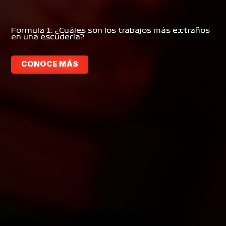
Formula 1 Power
Ranking: McLaren
compone el camino
México GP: ¿Cuáles son las mejores zonas para
Formula 1: ¿Cuáles son los trabajos más extraños
hospedarte en CDMX?
en una escudería?
CONOCE MÁS
CONOCE MÁS
CONOCE MÁS