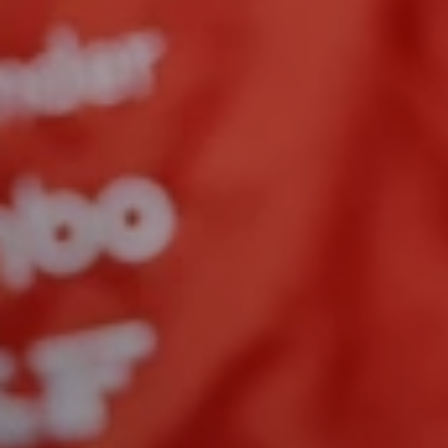
FALTAN
DÍAS
HRS
MIN
SEG
84
:
12
:
08
:
43
01 NOVIEMBRE 2026
FORMULA 1 GRAN PREMIO DE LA CIUDAD DE MÉXICO
Presentado por Heineken™