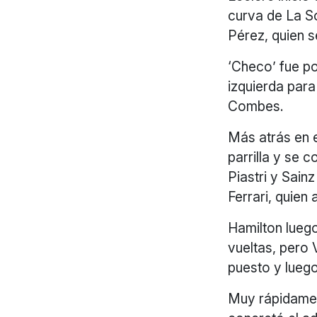
curva de La S
Pérez, quien s
‘Checo’ fue po
izquierda para
Combes.
Más atrás en e
parrilla y se 
Piastri y Sain
Ferrari, quien
Hamilton luego
vueltas, pero 
puesto y lueg
Muy rápidamen