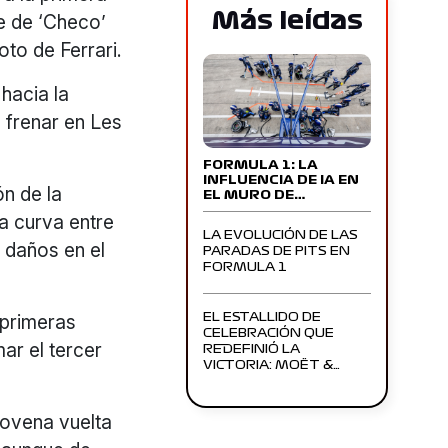
Más leídas
e de ‘Checo’
oto de Ferrari.
hacia la
 frenar en Les
FORMULA 1: LA
INFLUENCIA DE IA EN
n de la
EL MURO DE…
ra curva entre
LA EVOLUCIÓN DE LAS
ó daños en el
PARADAS DE PITS EN
FORMULA 1
 primeras
EL ESTALLIDO DE
CELEBRACIÓN QUE
ar el tercer
REDEFINIÓ LA
VICTORIA: MOËT &…
ovena vuelta