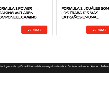
ORMULA 1 POWER
FORMULA 1: ¿CUÁLES SON
ANKING: MCLAREN
LOS TRABAJOS MÁS
OMPONE EL CAMINO
EXTRAÑOS EN UNA…
VER MÁS
VER MÁS
las, ingresa a la opción de Privacidad de tu navegador (ubicada en Opciones de Internet, Ajustes o Preferen