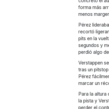
concretó el a
forma más arr
menos margen
Pérez liderab
recortó ligera
pits en la vu
segundos y med
perdió algo de
Verstappen se 
tras un pitsto
Pérez fácilmen
marcar un réc
Para la altura
la pista y Ve
perder el cont