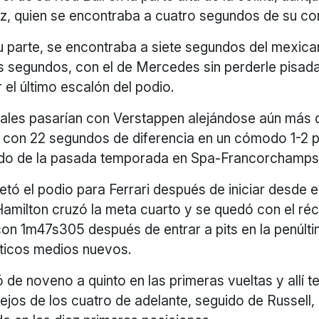
z, quien se encontraba a cuatro segundos de su c
u parte, se encontraba a siete segundos del mexica
s segundos, con el de Mercedes sin perderle pisada 
r el último escalón del podio.
inales pasarían con Verstappen alejándose aún más
a con 22 segundos de diferencia en un cómodo 1-2 p
do de la pasada temporada en Spa-Francorchamps
tó el podio para Ferrari después de iniciar desde el
amilton cruzó la meta cuarto y se quedó con el réc
con 1m47s305 después de entrar a pits en la penúlti
ticos medios nuevos.
de noveno a quinto en las primeras vueltas y allí t
ejos de los cuatro de adelante, seguido de Russell,