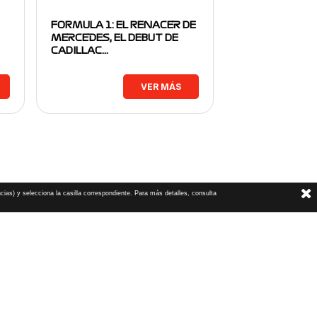
FORMULA 1: EL RENACER DE
MERCEDES, EL DEBUT DE
CADILLAC…
VER MÁS
cias) y selecciona la casilla correspondiente. Para más detalles, consulta