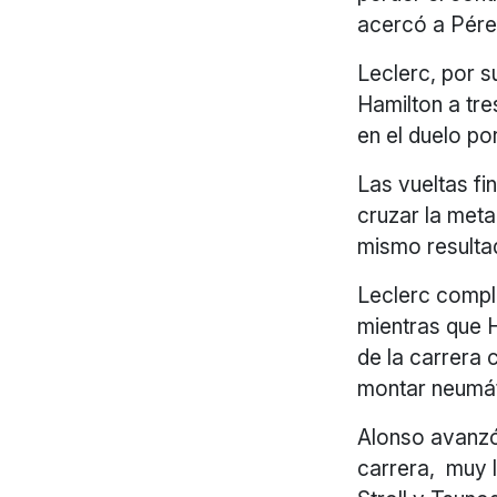
acercó a Pére
Leclerc, por s
Hamilton a tre
en el duelo po
Las vueltas f
cruzar la met
mismo resulta
Leclerc comple
mientras que H
de la carrera 
montar neumá
Alonso avanzó 
carrera, muy l