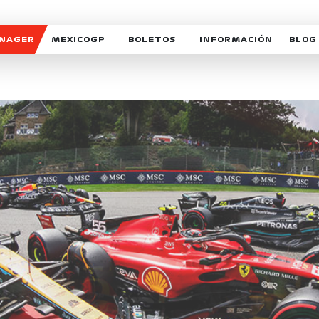
ANAGER
MEXICOGP
BOLETOS
INFORMACIÓN
BLOG
GALERIA SOCIAL
HORARIOS
NOTIC
SOMOS PARTE DEL VUELO
DUDAS
SUSCR
SOSTENIBILIDAD
DERECHO DE PRIMERA 
MEXI
CELEBRA CON NOSOTROS
REFORESTEMOS JUNTO
INTE
MOTORSPORT ACADEM
VOLUNTARIOS
EXPOSICIÓN FOTOGRÁF
CAMPEONATO
PATROCINADORES
LEGALES TICKETMAST