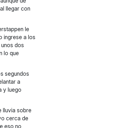
, aunque de
l llegar con
erstappen le
o ingrese a los
n unos dos
n lo que
dos segundos
elantar a
a y luego
 lluvia sobre
uvo cerca de
ue eso no