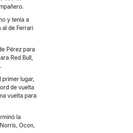
ompañero.
no y tenía a
al de Ferrari
 de Pérez para
ara Red Bull,
.
 primer lugar,
ord de vuelta
ma vuelta para
erminó la
 Norris, Ocon,