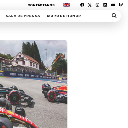
CONTÁCTANOS
SALA DE PRENSA
MURO DE HONOR
IAS
SUSCRIPCIÓN SALA DE PRENSA
IPCIÓN RACING NEWS
COMUNICADOS
OPCIÓN
COGP
ACREDITACIONES
S
RACTIVOS
Y
ICA
ER