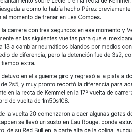
delantamiento sobre Leclerc en la recta de Kemmel
iesgada a como lo había hecho Pérez previamente a
 al momento de frenar en Les Combes.
a la carrera con tres segundos en ese momento y V
mente en las siguientes vueltas para que el mexican
elta 13 a cambiar neumáticos blandos por medios co
io de diferencia, pero la detención fue de 3s2, co
 tiempo extra.
detuvo en el siguiente giro y regresó a la pista a 
p de 2s5, y muy pronto recortó la diferencia para ad
te en la recta de Kemmel en la 17º vuelta de carrer
ord de vuelta de 1m50s108.
 de la vuelta 20 comenzaron a caer algunas gotas de
rstappen se llevó un susto en Eau Rouge, donde est
rol de su Red Bull en la parte alta de la colina, aunq