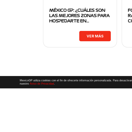
MÉXICO GP: ¿CUÁLES SON
F
LAS MEJORES ZONAS PARA
R
HOSPEDARTE EN…
C
VER MÁS
MexicoGP utiliza cookies con el fin de ofrecerte información personalizada. Para desactivar
nuestro
Aviso de Privacidad
.