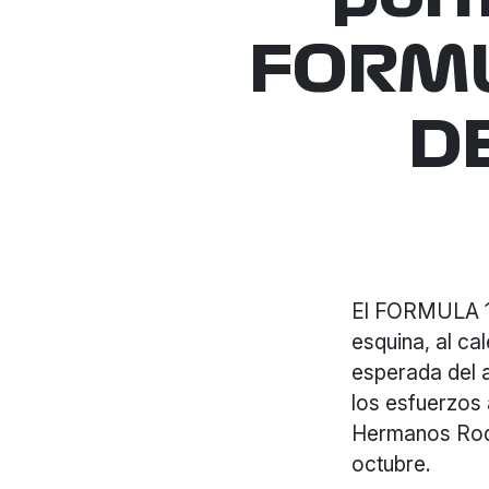
FORMU
D
El FORMULA 1
esquina, al ca
esperada del 
los esfuerzos
Hermanos Rodr
octubre.