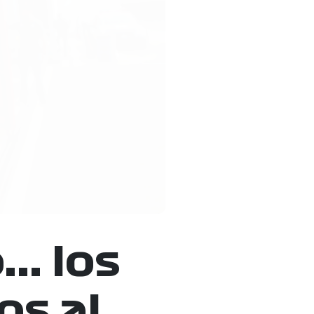
… los
os al