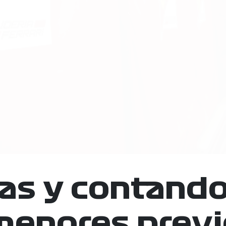
ías y contando
enores previ