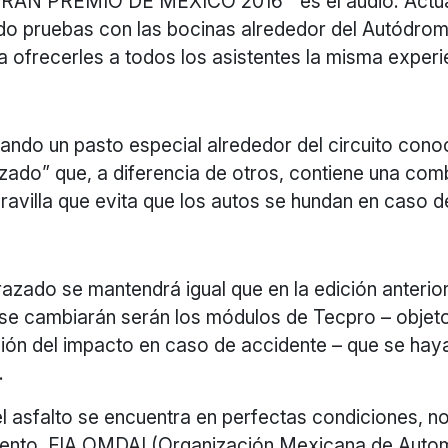
AN PREMIO DE MÉXICO 2016™ es el audio. Actua
ndo pruebas con las bocinas alrededor del Autódr
 ofrecerles a todos los asistentes la misma experie
ando un pasto especial alrededor del circuito con
izado” que, a diferencia de otros, contiene una com
avilla que evita que los autos se hundan en caso d
trazado se mantendrá igual que en la edición anterior
se cambiarán serán los módulos de Tecpro – objeto 
ción del impacto en caso de accidente – que se ha
.
el asfalto se encuentra en perfectas condiciones, n
iento. FIA OMDAI (Organización Mexicana de Auto