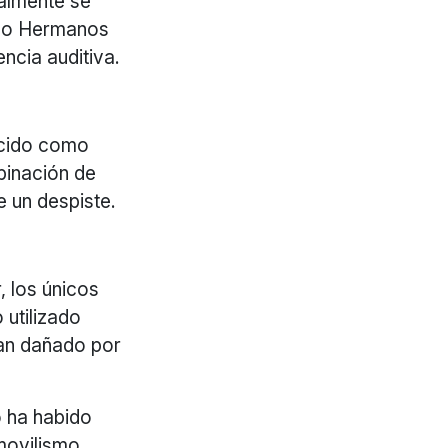
lmente se
omo Hermanos
ncia auditiva.
ocido como
binación de
e un despiste.
, los únicos
utilizado
yan dañado por
o ha habido
movilismo