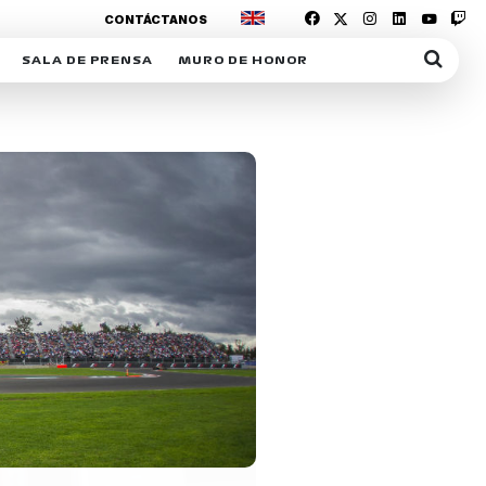
CONTÁCTANOS
SALA DE PRENSA
MURO DE HONOR
IAS
SUSCRIPCIÓN SALA DE PRENSA
IPCIÓN RACING NEWS
COMUNICADOS
OPCIÓN
COGP
ACREDITACIONES
S
RACTIVOS
Y
ICA
ER