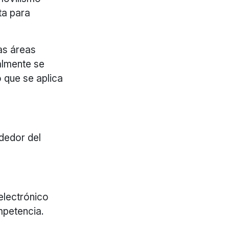
ta para
as áreas
almente se
o que se aplica
ededor del
electrónico
mpetencia.