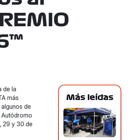
PREMIO
6™
 de la
Más leídas
ESTA más
 algunos de
el Autódromo
, 29 y 30 de