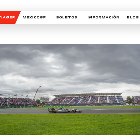
ANAGER
MEXICOGP
BOLETOS
INFORMACIÓN
BLOG
GALERIA SOCIAL
HORARIOS
NOTIC
SOMOS PARTE DEL VUELO
DUDAS
SUSCR
SOSTENIBILIDAD
DERECHO DE PRIMERA 
MEXI
CELEBRA CON NOSOTROS
REFORESTEMOS JUNTO
INTE
MOTORSPORT ACADEM
VOLUNTARIOS
EXPOSICIÓN FOTOGRÁF
CAMPEONATO
PATROCINADORES
LEGALES TICKETMAST