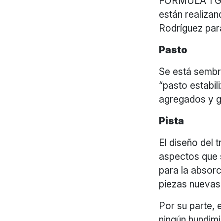
FORMULA 1 GR
están realiza
Rodríguez para
Pasto
Se está sembr
“pasto estabil
agregados y gr
Pista
El diseño del 
aspectos que 
para la absor
piezas nuevas
Por su parte, 
ningún hundim