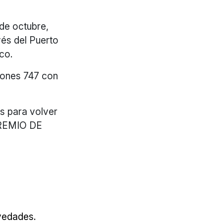
de octubre,
és del Puerto
co.
viones 747 con
s para volver
 PREMIO DE
ovedades.