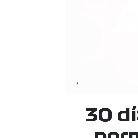
30 d
porm