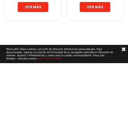
VER MÁS
VER MÁS
MexicoGP utiliza cookies con el fin de ofrecerte información personalizada. Para
desactivarlas, ingresa a la opción de Privacidad de tu navegador (ubicada en Opciones de
Internet, Ajustes o Preferencias) y selecciona la casilla correspondiente. Para más
detalles, consulta nuestro
Aviso de Privacidad
.
Términos y Condiciones
|
Aviso de Privacidad
|
Convenio de liberación
© 2026 CIE Todos los derechos reservados
El logotipo F1, las marcas F1, FORMULA 1, F1, FIA FORMULA ONE WORLD CHAMPIONSHIP, GRAND PRIX,
PADDOCK CLUB,
FORMULA 1 GRAND PRIX