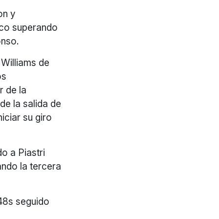
on y
asco superando
onso.
 Williams de
os
r de la
 de la salida de
iciar su giro
o a Piastri
ndo la tercera
448s seguido