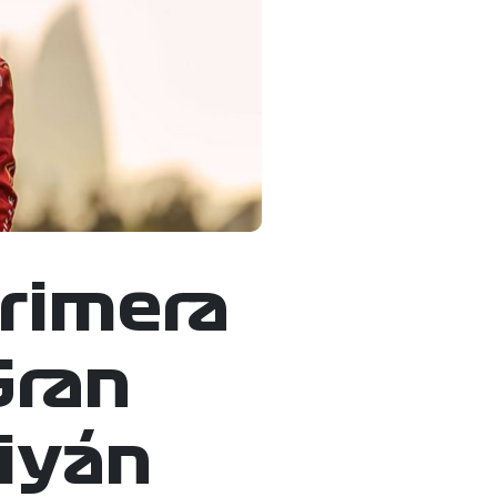
primera
Gran
iyán