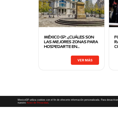
MÉXICO GP: ¿CUÁLES SON
F
LAS MEJORES ZONAS PARA
R
HOSPEDARTE EN…
C
VER MÁS
MexicoGP utiliza cookies con el fin de ofrecerte información personalizada. Para desactivar
nuestro
Aviso de Privacidad
.