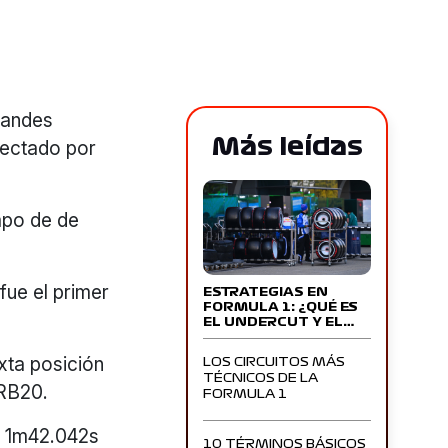
randes
Más leídas
fectado por
empo de de
fue el primer
ESTRATEGIAS EN
FORMULA 1: ¿QUÉ ES
EL UNDERCUT Y EL…
exta posición
LOS CIRCUITOS MÁS
TÉCNICOS DE LA
 RB20.
FORMULA 1
e 1m42.042s
10 TÉRMINOS BÁSICOS