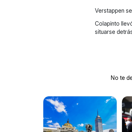
Verstappen se
Colapinto llev
situarse detr
No te de