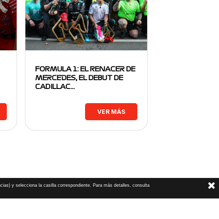
FORMULA 1: EL RENACER DE
MERCEDES, EL DEBUT DE
CADILLAC…
VER MÁS
cias) y selecciona la casilla correspondiente. Para más detalles, consulta