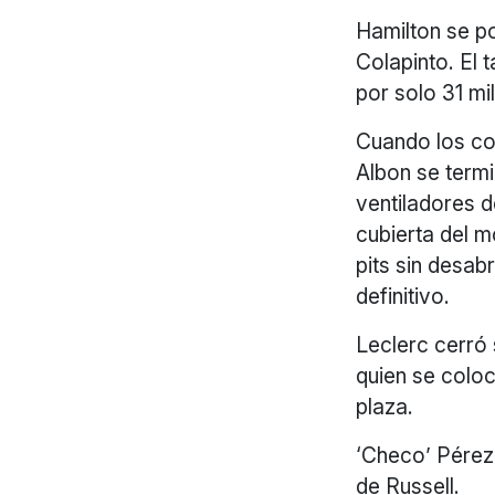
Hamilton se po
Colapinto. El
por solo 31 mi
Cuando los coc
Albon se term
ventiladores d
cubierta del mo
pits sin desab
definitivo.
Leclerc cerró
quien se colo
plaza.
‘Checo’ Pérez 
de Russell.