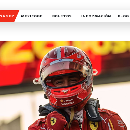
ANAGER
MEXICOGP
BOLETOS
INFORMACIÓN
BLOG
GALERIA SOCIAL
HORARIOS
NOTIC
SOMOS PARTE DEL VUELO
DUDAS
SUSCR
SOSTENIBILIDAD
DERECHO DE PRIMERA 
MEXI
CELEBRA CON NOSOTROS
REFORESTEMOS JUNTO
INTE
MOTORSPORT ACADEM
VOLUNTARIOS
EXPOSICIÓN FOTOGRÁF
CAMPEONATO
PATROCINADORES
LEGALES TICKETMAST