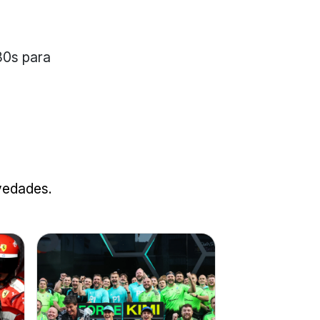
30s para
ovedades.