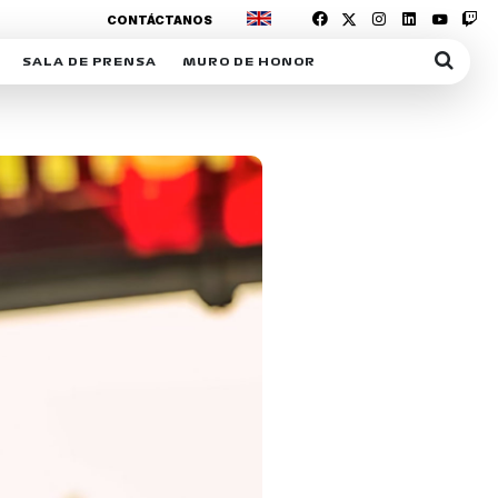
CONTÁCTANOS
SALA DE PRENSA
MURO DE HONOR
IAS
SUSCRIPCIÓN SALA DE PRENSA
IPCIÓN RACING NEWS
COMUNICADOS
OPCIÓN
COGP
ACREDITACIONES
S
RACTIVOS
Y
ICA
ER