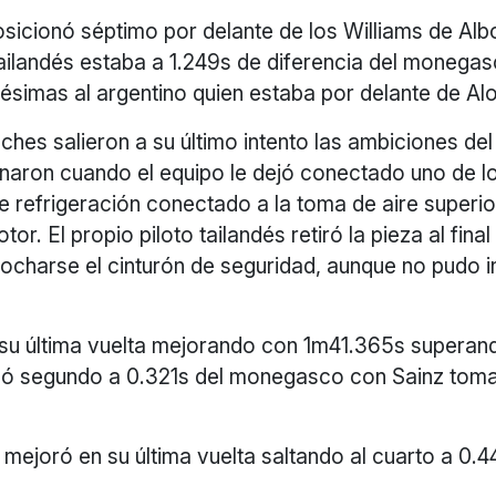
sicionó séptimo por delante de los Williams de Alb
 tailandés estaba a 1.249s de diferencia del moneg
lésimas al argentino quien estaba por delante de Al
hes salieron a su último intento las ambiciones del
inaron cuando el equipo le dejó conectado uno de l
e refrigeración conectado a la toma de aire superio
tor. El propio piloto tailandés retiró la pieza al final
rocharse el cinturón de seguridad, aunque no pudo in
 su última vuelta mejorando con 1m41.365s superand
có segundo a 0.321s del monegasco con Sainz toma
mejoró en su última vuelta saltando al cuarto a 0.