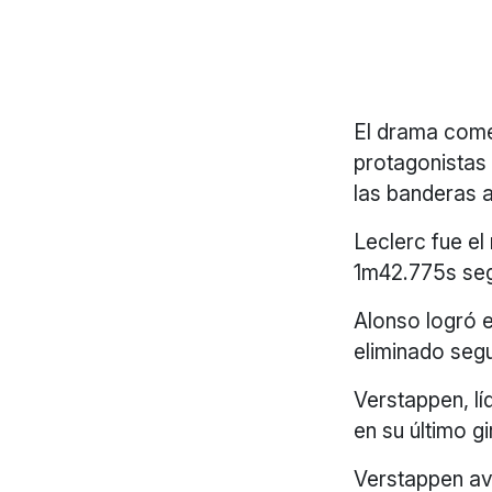
El drama come
protagonistas 
las banderas a
Leclerc fue el
1m42.775s segu
Alonso logró e
eliminado seg
Verstappen, lí
en su último g
Verstappen av