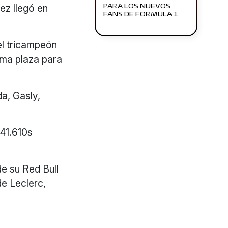
ez llegó en
PARA LOS NUEVOS
FANS DE FORMULA 1
el tricampeón
ima plaza para
a, Gasly,
m41.610s
de su Red Bull
de Leclerc,