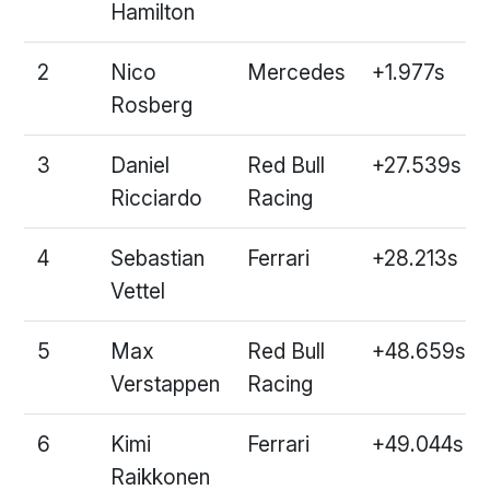
Hamilton
2
Nico
Mercedes
+1.977s
Rosberg
3
Daniel
Red Bull
+27.539s
Ricciardo
Racing
4
Sebastian
Ferrari
+28.213s
Vettel
5
Max
Red Bull
+48.659s
Verstappen
Racing
6
Kimi
Ferrari
+49.044s
Raikkonen