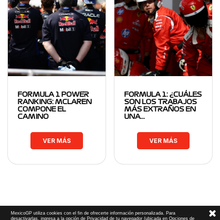
FORMULA 1 POWER
FORMULA 1: ¿CUÁLES
RANKING: MCLAREN
SON LOS TRABAJOS
COMPONE EL
MÁS EXTRAÑOS EN
CAMINO
UNA…
VER MÁS
VER MÁS
MexicoGP utiliza cookies con el fin de ofrecerte información personalizada. Para
desactivarlas, ingresa a la opción de Privacidad de tu navegador (ubicada en Opciones de