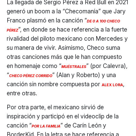
La llegada de Sergio Pérez a Red Bull en 2021
generó un boom a la “Checomanía” que Jary
Franco plasmó en la canción “
DE 0 A 100 CHECO
”, en donde se hace referencia a la fuerte
PÉREZ
rivalidad del piloto mexicano con Mercedes y
su manera de vivir. Asimismo, Checo suma
otras canciones más que le han compuesto
en homenaje como “
” (por Calevra),
MUÉSTRALES
“
” (Alan y Roberto) y una
CHECO PÉREZ CORRIDO
canción sin nombre compuesta por
,
ALEX LORA
entre otras.
Por otra parte, el mexicano sirvió de
inspiración y participó en el videoclip de la
canción “
” de Carín León y
POR LA FAMILIA
BorderKid. En la letra se hace referencia a