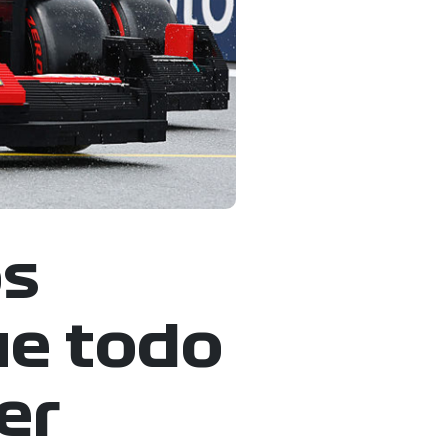
os
ue todo
er