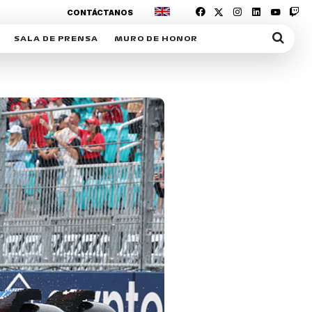
CONTÁCTANOS
SALA DE PRENSA
MURO DE HONOR
IAS
SUSCRIPCIÓN SALA DE PRENSA
IPCIÓN RACING NEWS
COMUNICADOS
OPCIÓN
COGP
ACREDITACIONES
S
RACTIVOS
Y
ICA
ER