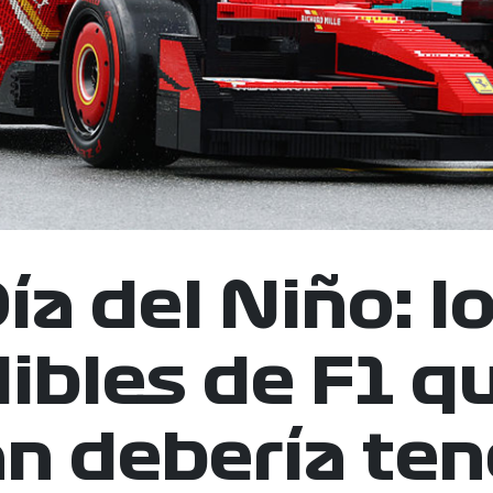
ía del Niño: l
ibles de F1 q
an debería ten