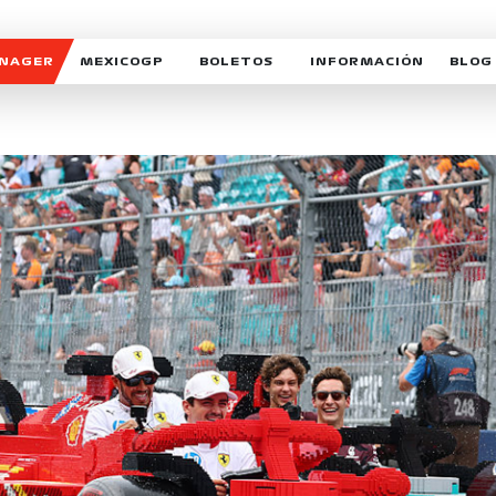
ANAGER
MEXICOGP
BOLETOS
INFORMACIÓN
BLOG
GALERIA SOCIAL
HORARIOS
NOTIC
SOMOS PARTE DEL VUELO
DUDAS
SUSCR
SOSTENIBILIDAD
DERECHO DE PRIMERA 
MEXI
CELEBRA CON NOSOTROS
REFORESTEMOS JUNTO
INTE
MOTORSPORT ACADEM
VOLUNTARIOS
EXPOSICIÓN FOTOGRÁF
CAMPEONATO
PATROCINADORES
LEGALES TICKETMAST