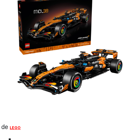
o de
LEGO