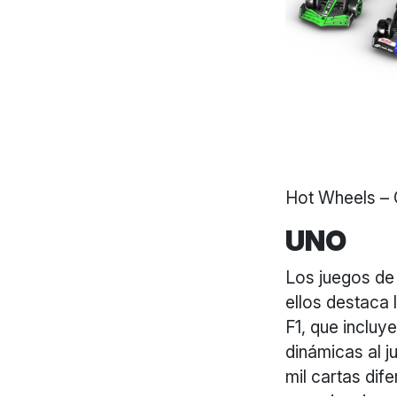
Hot Wheels – 
UNO
Los juegos de
ellos destaca 
F1, que incluy
dinámicas al j
mil cartas dif