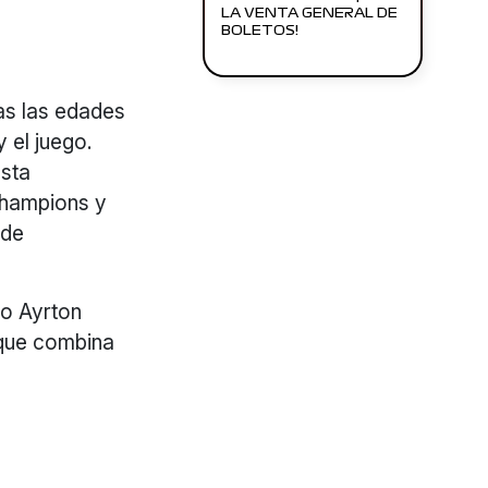
LA VENTA GENERAL DE
BOLETOS!
as las edades
 el juego.
sta
hampions y
 de
mo Ayrton
 que combina