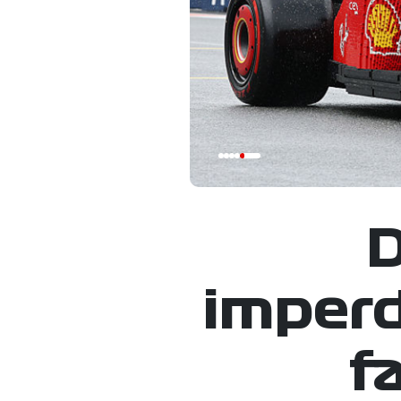
D
imperd
f