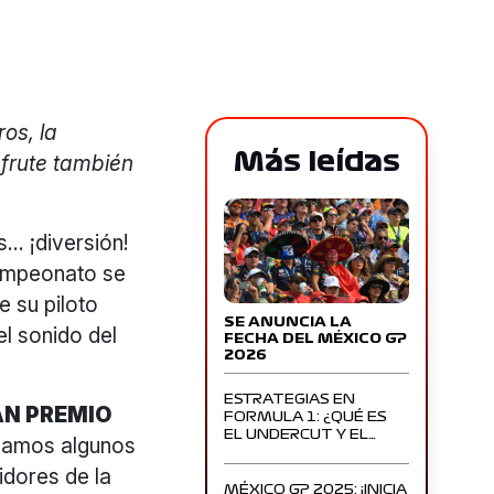
os, la
Más leídas
sfrute también
s… ¡diversión!
campeonato se
e su piloto
SE ANUNCIA LA
el sonido del
FECHA DEL MÉXICO GP
2026
ESTRATEGIAS EN
AN PREMIO
FORMULA 1: ¿QUÉ ES
EL UNDERCUT Y EL…
amos algunos
idores de la
MÉXICO GP 2025: ¡INICIA