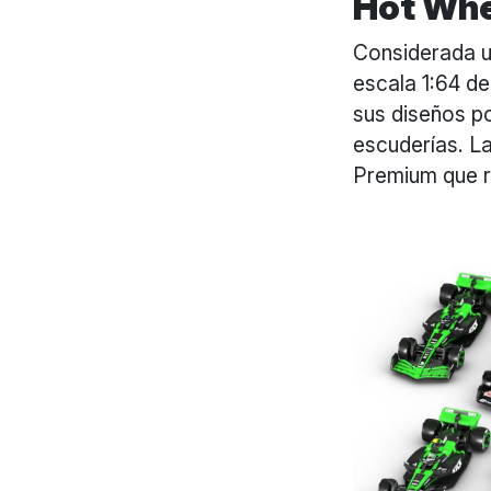
Hot Wh
Considerada un
escala 1:64 d
sus diseños po
escuderías. La
Premium que r