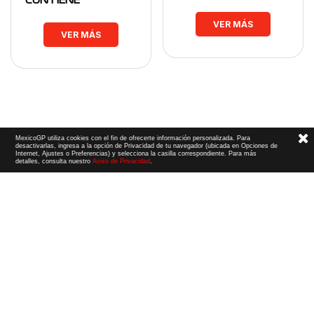
CONTIENE
VER MÁS
VER MÁS
MexicoGP utiliza cookies con el fin de ofrecerte información personalizada. Para
desactivarlas, ingresa a la opción de Privacidad de tu navegador (ubicada en Opciones de
Internet, Ajustes o Preferencias) y selecciona la casilla correspondiente. Para más
detalles, consulta nuestro
Aviso de Privacidad
.
Términos y Condiciones
|
Aviso de Privacidad
|
Convenio de liberación