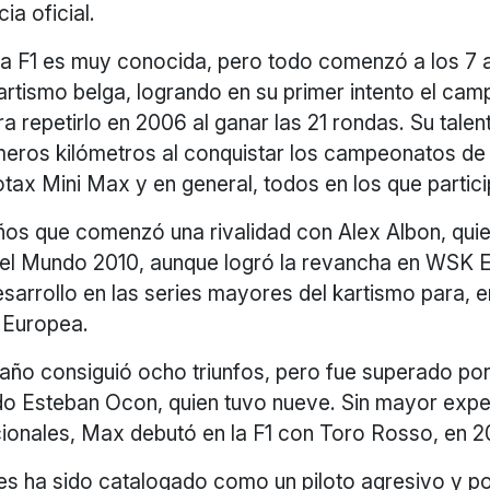
ia oficial.
n la F1 es muy conocida, pero todo comenzó a los 7
artismo belga, logrando en su primer intento el ca
ra repetirlo en 2006 al ganar las 21 rondas. Su talen
meros kilómetros al conquistar los campeonatos de
tax Mini Max y en general, todos en los que partic
ños que comenzó una rivalidad con Alex Albon, quie
el Mundo 2010, aunque logró la revancha en WSK E
sarrollo en las series mayores del kartismo para, en
3 Europea.
año consiguió ocho triunfos, pero fue superado por
do Esteban Ocon, quien tuvo nueve. Sin mayor expe
cionales, Max debutó en la F1 con Toro Rosso, en 2
s ha sido catalogado como un piloto agresivo y p