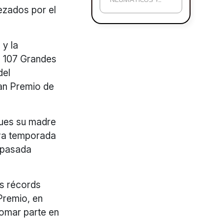
NEUMÁTICOS Y…
ezados por el
 y la
en 107 Grandes
del
ran Premio de
pues su madre
ava temporada
a pasada
os récords
 Premio, en
tomar parte en