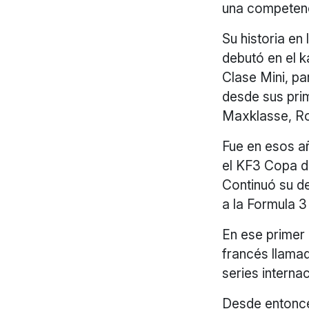
una competenc
Su historia e
debutó en el k
Clase Mini, pa
desde sus pri
Maxklasse, Ro
Fue en esos a
el KF3 Copa d
Continuó su de
a la Formula 
En ese primer 
francés llama
series interna
Desde entonce