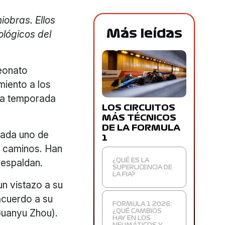
obras. Ellos
Más leídas
ológicos del
eonato
miento a los
la temporada
LOS CIRCUITOS
MÁS TÉCNICOS
DE LA FORMULA
cada uno de
1
s caminos. Han
respaldan.
¿QUÉ ES LA
SUPERLICENCIA DE
LA FIA?
un vistazo a su
 acuerdo a su
FORMULA 1 2026:
Guanyu Zhou).
¿QUÉ CAMBIOS
HAY EN LOS