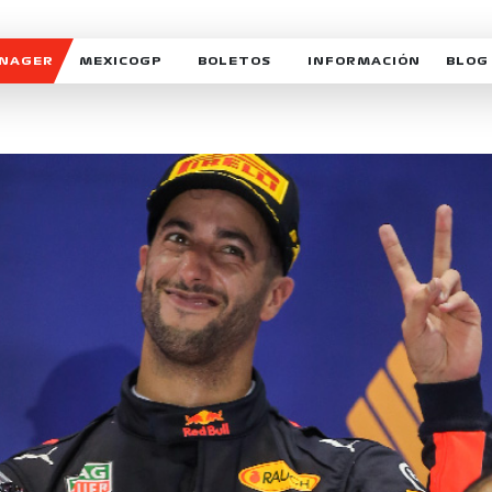
ANAGER
MEXICOGP
BOLETOS
INFORMACIÓN
BLOG
GALERIA SOCIAL
HORARIOS
NOTIC
SOMOS PARTE DEL VUELO
DUDAS
SUSCR
SOSTENIBILIDAD
DERECHO DE PRIMERA 
MEXI
CELEBRA CON NOSOTROS
REFORESTEMOS JUNTO
INTE
MOTORSPORT ACADEM
VOLUNTARIOS
EXPOSICIÓN FOTOGRÁF
CAMPEONATO
PATROCINADORES
LEGALES TICKETMAST