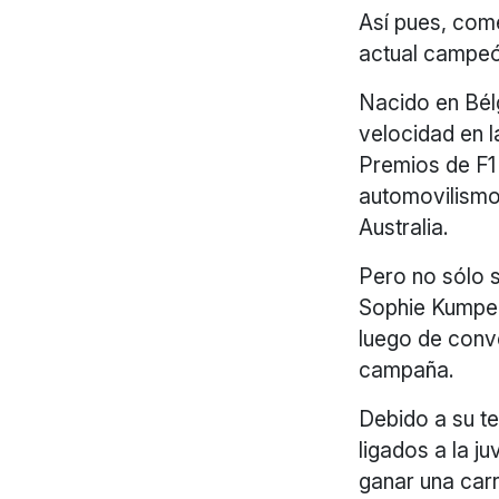
Así pues, com
actual campeó
Nacido en Bélg
velocidad en l
Premios de F1
automovilismo
Australia.
Pero no sólo s
Sophie Kumpen,
luego de conv
campaña.
Debido a su t
ligados a la j
ganar una carr