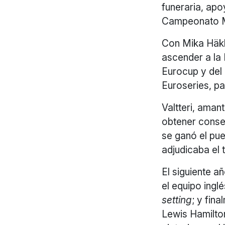
funeraria, apo
Campeonato Mu
Con Mika Häkk
ascender a la
Eurocup y del 
Euroseries, pa
Valtteri, aman
obtener consec
se ganó el pue
adjudicaba el t
El siguiente a
el equipo ingl
setting
; y fin
Lewis Hamilto