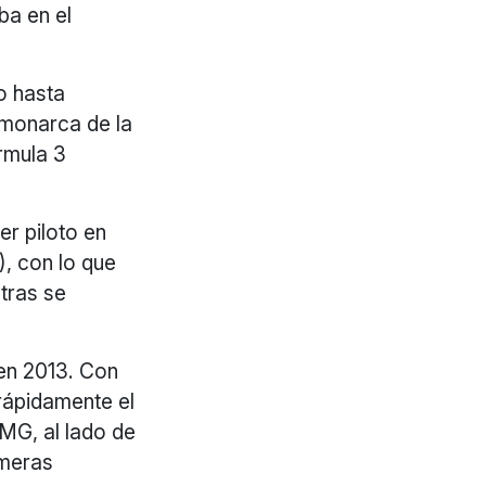
ba en el
o hasta
 monarca de la
rmula 3
er piloto en
, con lo que
tras se
 en 2013. Con
 rápidamente el
MG, al lado de
imeras