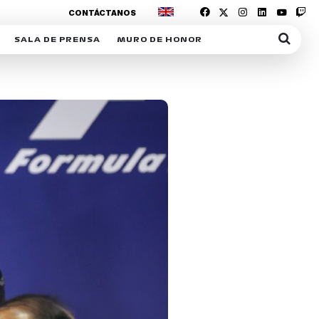
CONTÁCTANOS
SALA DE PRENSA
MURO DE HONOR
IAS
SUSCRIPCIÓN SALA DE PRENSA
IPCIÓN RACING NEWS
COMUNICADOS
OPCIÓN
COGP
ACREDITACIONES
S
RACTIVOS
Y
ICA
ER