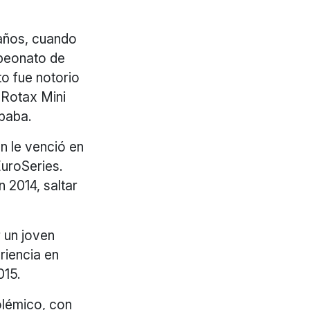
 años, cuando
mpeonato de
to fue notorio
 Rotax Mini
ipaba.
n le venció en
uroSeries.
 2014, saltar
 un joven
riencia en
015.
olémico, con