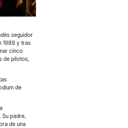
landés seguidor
en 1989 y tras
nar cinco
 de pilotos,
tas
podium de
na
 Su padre,
ora de una