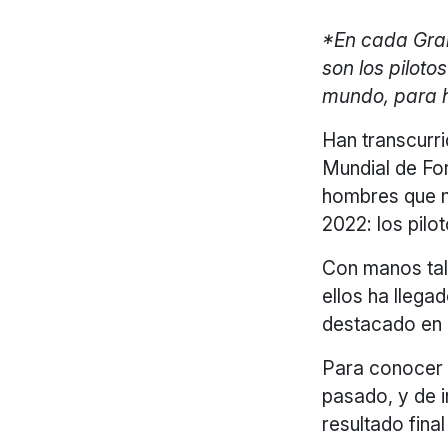
*En cada Gran
son los pilot
mundo, para h
Han transcurr
Mundial de Fo
hombres que n
2022: los pilot
Con manos tale
ellos ha llega
destacado en l
Para conocer a
pasado, y de i
resultado fina