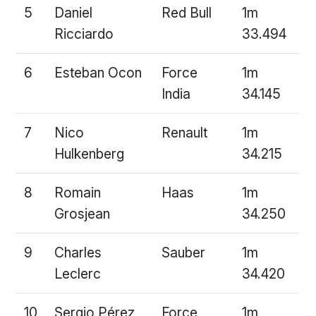
5
Daniel
Red Bull
1m
Ricciardo
33.494
6
Esteban Ocon
Force
1m
India
34.145
7
Nico
Renault
1m
Hulkenberg
34.215
8
Romain
Haas
1m
Grosjean
34.250
9
Charles
Sauber
1m
Leclerc
34.420
10
Sergio Pérez
Force
1m