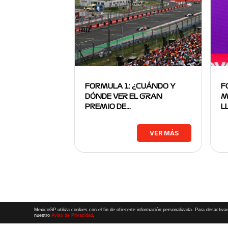
FORMULA 1: ¿CUÁNDO Y
F
DÓNDE VER EL GRAN
M
PREMIO DE…
L
VER MÁS
MexicoGP utiliza cookies con el fin de ofrecerte información personalizada. Para desactivar
nuestro
Aviso de Privacidad
.