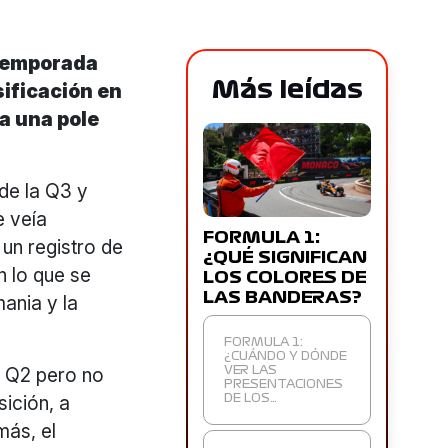
 temporada
Más leídas
sificación en
a una pole
 de la Q3 y
e veía
FORMULA 1:
un registro de
¿QUÉ SIGNIFICAN
n lo que se
LOS COLORES DE
LAS BANDERAS?
mania y la
FORMULA 1:
¿CUÁNDO Y DÓNDE
y Q2 pero no
VER LAS
PRESENTACIONES
ición, a
DE LOS…
más, el