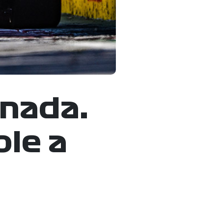
anada.
ole a