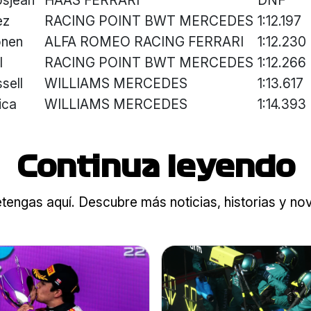
ez
RACING POINT BWT MERCEDES
1:12.197
önen
ALFA ROMEO RACING FERRARI
1:12.230
l
RACING POINT BWT MERCEDES
1:12.266
sell
WILLIAMS MERCEDES
1:13.617
ica
WILLIAMS MERCEDES
1:14.393
Continua leyendo
tengas aquí. Descubre más noticias, historias y n