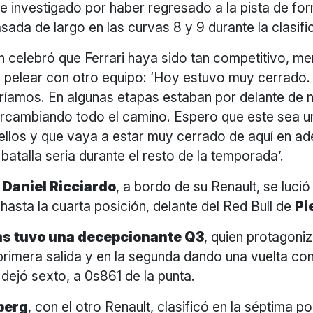
 investigado por haber regresado a la pista de fo
pasada de largo en las curvas 8 y 9 durante la clasifi
n celebró que Ferrari haya sido tan competitivo, m
a pelear con otro equipo: ‘Hoy estuvo muy cerrado.
ríamos. En algunas etapas estaban por delante de 
ercambiando todo el camino. Espero que este sea u
 ellos y que vaya a estar muy cerrado de aquí en ad
atalla seria durante el resto de la temporada’.
, Daniel Ricciardo
, a bordo de su Renault, se lució
asta la cuarta posición, delante del Red Bull de
Pi
tas tuvo una decepcionante Q3
, quien protagoni
rimera salida y en la segunda dando una vuelta con
 dejó sexto, a 0s861 de la punta.
berg
, con el otro Renault, clasificó en la séptima po