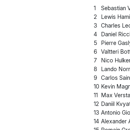
1
Sebastian V
2
Lewis Hami
3
Charles Le
4
Daniel Ricc
5
Pierre Gasl
6
Valtteri Bot
7
Nico Hulke
8
Lando Norr
9
Carlos Sai
10
Kevin Mag
11
Max Verst
12
Daniil Kvya
13
Antonio Gio
14
Alexander 
15
Romain Gr