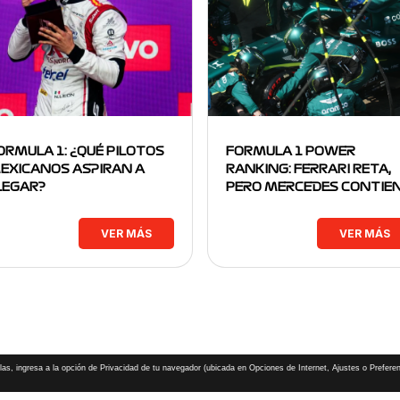
ORMULA 1: ¿QUÉ PILOTOS
FORMULA 1 POWER
EXICANOS ASPIRAN A
RANKING: FERRARI RETA,
LEGAR?
PERO MERCEDES CONTIE
VER MÁS
VER MÁS
las, ingresa a la opción de Privacidad de tu navegador (ubicada en Opciones de Internet, Ajustes o Preferen