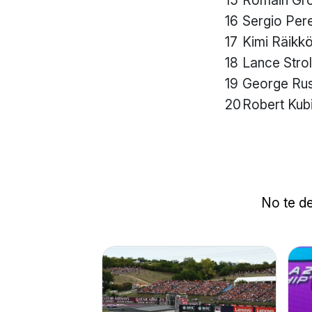
16
Sergio Per
17
Kimi Räikk
18
Lance Strol
19
George Rus
20
Robert Kub
No te de