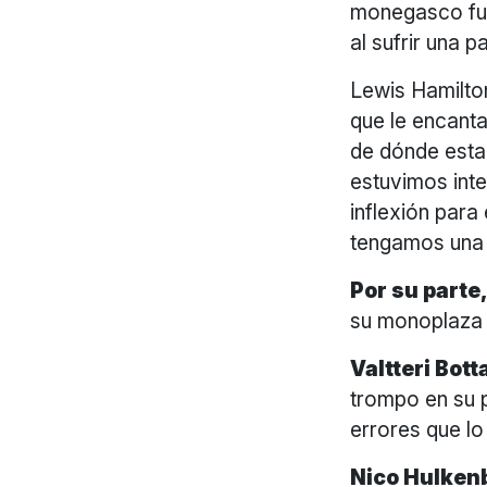
monegasco fue
al sufrir una 
Lewis Hamilto
que le encant
de dónde esta
estuvimos int
inflexión para
tengamos una b
Por su parte
su monoplaza h
Valtteri Bot
trompo en su p
errores que lo
Nico Hulken