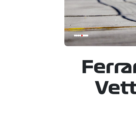
Ferra
Vett