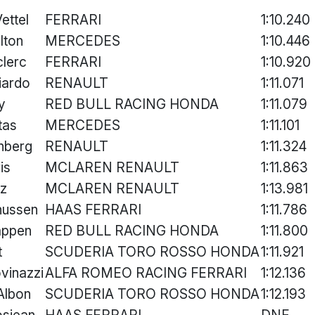
ettel
FERRARI
1:10.240
lton
MERCEDES
1:10.446
clerc
FERRARI
1:10.920
iardo
RENAULT
1:11.071
y
RED BULL RACING HONDA
1:11.079
tas
MERCEDES
1:11.101
nberg
RENAULT
1:11.324
is
MCLAREN RENAULT
1:11.863
nz
MCLAREN RENAULT
1:13.981
nussen
HAAS FERRARI
1:11.786
appen
RED BULL RACING HONDA
1:11.800
t
SCUDERIA TORO ROSSO HONDA
1:11.921
vinazzi
ALFA ROMEO RACING FERRARI
1:12.136
Albon
SCUDERIA TORO ROSSO HONDA
1:12.193
osjean
HAAS FERRARI
DNF