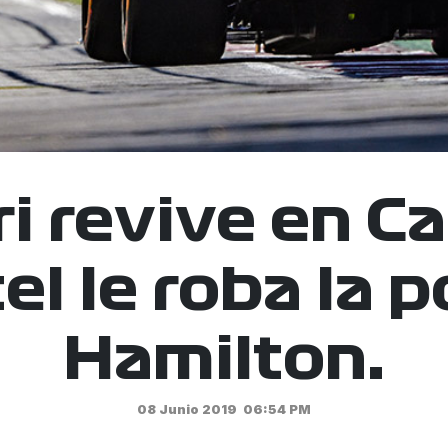
ri revive en C
el le roba la p
Hamilton.
08 Junio 2019
06:54 PM