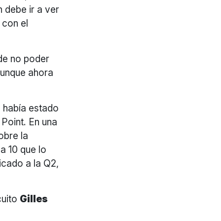
n debe ir a ver
 con el
 de no poder
 aunque ahora
a había estado
 Point. En una
obre la
va 10 que lo
icado a la Q2,
cuito
Gilles