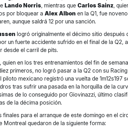
de
Lando Norris
, mientras que
Carlos Sainz
, quie
ios por bloquear a
Alex Albon
en la Q1, fue noveno
en, aunque saldrá 12 por una sanción.
ussen
logró originalmente el décimo sitio después
 por un fuerte accidente sufrido en el final de la Q2,
r desde el carril de pits.
, quien en los tres entrenamientos del fin de seman
diez primeros, no logró pasar a la Q2 con su Racing
l piloto mexicano registró una vuelta de 1m12s197 s
ros tras sufrir una pasada en la horquilla de la cur
simas de lo conseguido por Giovinazzi, último clasif
as de la décima posición.
 finales para el arranque de este domingo en el cir
 Montreal quedaron de la siguiente forma: