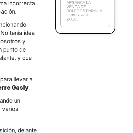
rma incorrecta
ARRANCA LA
VENTA DE
cación.
BOLETOS PARA LA
F1®ESTA DEL
2018…
encionando
 No tenía idea
nosotros y
n punto de
elante, y que
 para llevar a
erre Gasly
.
zando un
 varios
sición, delante