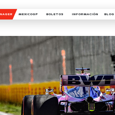
ANAGER
MEXICOGP
BOLETOS
INFORMACIÓN
BLOG
GALERIA SOCIAL
HORARIOS
NOTIC
SOMOS PARTE DEL VUELO
DUDAS
SUSCR
SOSTENIBILIDAD
DERECHO DE PRIMERA 
MEXI
CELEBRA CON NOSOTROS
REFORESTEMOS JUNTO
INTE
MOTORSPORT ACADEM
VOLUNTARIOS
EXPOSICIÓN FOTOGRÁF
CAMPEONATO
PATROCINADORES
LEGALES TICKETMAST