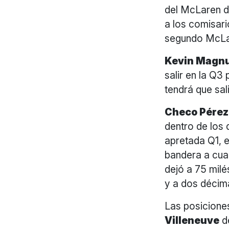
del McLaren 
a los comisar
segundo McLar
Kevin Magn
salir en la Q3
tendrá que sali
Checo Pérez
dentro de los 
apretada Q1, e
bandera a cuad
dejó a 75 milé
y a dos décim
Las posiciones
Villeneuve
de