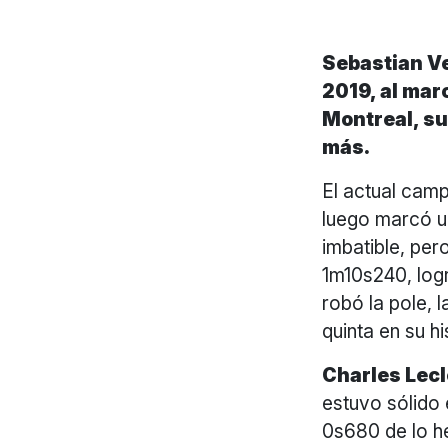
Sebastian Ve
2019, al marc
Montreal, su
más.
El actual camp
luego marcó u
imbatible, per
1m10s240, log
robó la pole, 
quinta en su h
Charles Lec
estuvo sólido 
0s680 de lo 