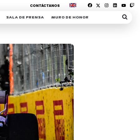
CONTÁCTANOS
SALA DE PRENSA
MURO DE HONOR
IAS
SUSCRIPCIÓN SALA DE PRENSA
IPCIÓN RACING NEWS
COMUNICADOS
OPCIÓN
COGP
ACREDITACIONES
S
RACTIVOS
Y
ICA
ER