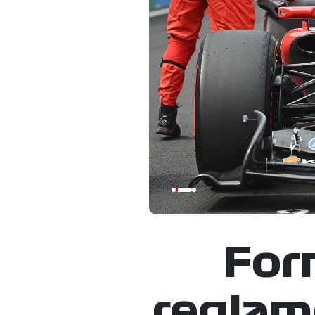
For
reglame