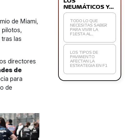
LOS
NEUMÁTICOS Y…
emio de Miami,
TODO LO QUE
NECESITAS SABER
 pilotos,
PARA VIVIR LA
F1ESTA AL…
 tras las
LOS TIPOS DE
PAVIMENTO
los directores
AFECTAN LA
ESTRATEGIA EN F1
ades de
ncia para
to de