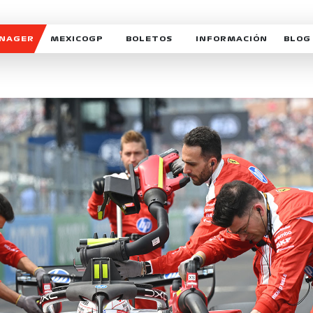
ANAGER
MEXICOGP
BOLETOS
INFORMACIÓN
BLOG
GALERIA SOCIAL
HORARIOS
NOTIC
SOMOS PARTE DEL VUELO
DUDAS
SUSCR
SOSTENIBILIDAD
DERECHO DE PRIMERA 
MEXI
CELEBRA CON NOSOTROS
REFORESTEMOS JUNTO
INTE
MOTORSPORT ACADEM
VOLUNTARIOS
EXPOSICIÓN FOTOGRÁF
CAMPEONATO
PATROCINADORES
LEGALES TICKETMAST