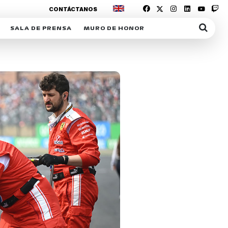
CONTÁCTANOS
SALA DE PRENSA
MURO DE HONOR
IAS
SUSCRIPCIÓN SALA DE PRENSA
IPCIÓN RACING NEWS
COMUNICADOS
OPCIÓN
COGP
ACREDITACIONES
S
RACTIVOS
Y
ICA
ER