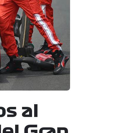
s al
del Gran