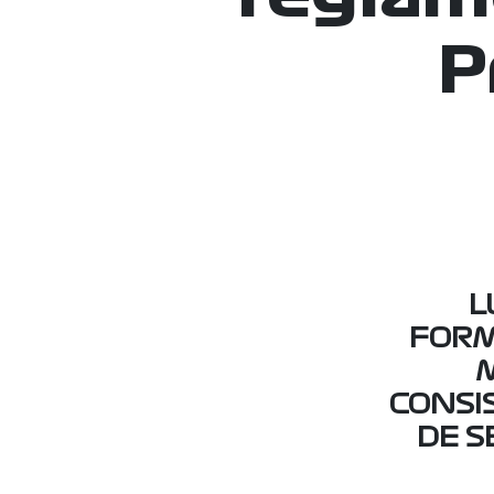
P
L
FORM
M
CONSI
DE S