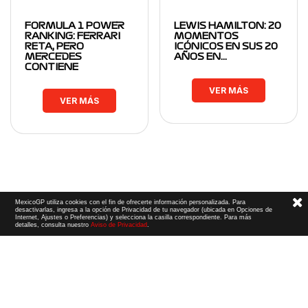
FORMULA 1 POWER
LEWIS HAMILTON: 20
RANKING: FERRARI
MOMENTOS
RETA, PERO
ICÓNICOS EN SUS 20
MERCEDES
AÑOS EN…
CONTIENE
VER MÁS
VER MÁS
MexicoGP utiliza cookies con el fin de ofrecerte información personalizada. Para
desactivarlas, ingresa a la opción de Privacidad de tu navegador (ubicada en Opciones de
Internet, Ajustes o Preferencias) y selecciona la casilla correspondiente. Para más
detalles, consulta nuestro
Aviso de Privacidad
.