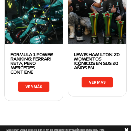
FORMULA 1 POWER
LEWIS HAMILTON: 20
RANKING: FERRARI
MOMENTOS
RETA, PERO
ICÓNICOS EN SUS 20
MERCEDES
AÑOS EN…
CONTIENE
VER MÁS
VER MÁS
MexicoGP utiliza cookies con el fin de ofrecerte información personalizada. Para