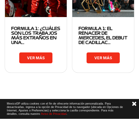
FORMULA 1: ¿CUÁLES
FORMULA 1: EL
SON LOS TRABAJOS
RENACER DE
MÁS EXTRAÑOS EN
MERCEDES, EL DEBUT
UNA…
DE CADILLAC…
VER MÁS
VER MÁS
MexicoGP utiliza cookies con el fin de ofrecerte información personalizada. Para
desactivarlas, ingresa a la opción de Privacidad de tu navegador (ubicada en Opciones de
Internet, Ajustes o Preferencias) y selecciona la casilla correspondiente. Para más
detalles, consulta nuestro
Aviso de Privacidad
.