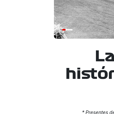
La
histó
* Presentes d