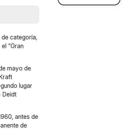
de categoría,
 el “Gran
0 de mayo de
Kraft
egundo lugar
o Deidt
 1960, antes de
manente de