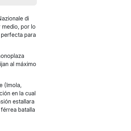
Nazionale di
 medio, por lo
a perfecta para
 monoplaza
ijan al máximo
e (Imola,
ión en la cual
sión estallara
 férrea batalla