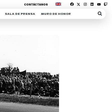
CONTÁCTANOS
SALA DE PRENSA
MURO DE HONOR
IAS
SUSCRIPCIÓN SALA DE PRENSA
IPCIÓN RACING NEWS
COMUNICADOS
OPCIÓN
COGP
ACREDITACIONES
S
RACTIVOS
Y
ICA
ER