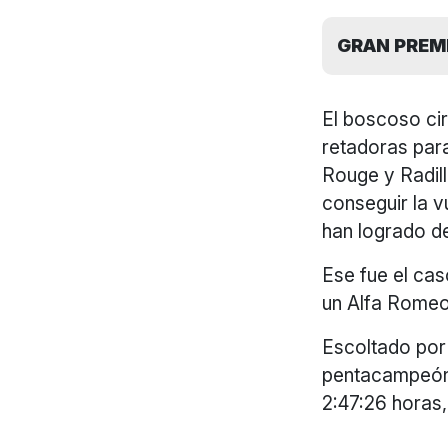
GRAN PREMI
El boscoso ci
retadoras par
Rouge y Radill
conseguir la v
han logrado de
Ese fue el cas
un Alfa Romeo 
Escoltado por 
pentacampeón m
2:47:26 horas