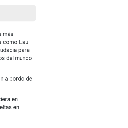
as más
sas como Eau
audacia para
sos del mundo
en a bordo de
tiera en
eltas en