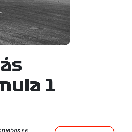
más
mula 1
 pruebas se