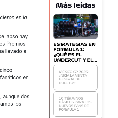
Más leídas
icieron en la
se lapso hay
des Premios
ESTRATEGIAS EN
FORMULA 1:
ha llevado a
¿QUÉ ES EL
UNDERCUT Y EL…
 cinco
MÉXICO GP 2025:
 fanáticos en
¡INICIA LA VENTA
GENERAL DE
BOLETOS!
o, aunque dos
10 TÉRMINOS
tamos los
BÁSICOS PARA LOS
NUEVOS FANS DE
FORMULA 1