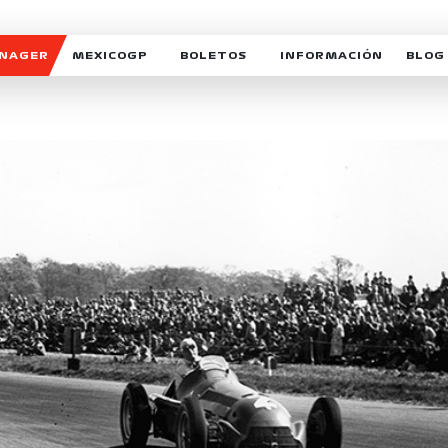
ANAGER
MEXICOGP
BOLETOS
INFORMACIÓN
BLOG
GALERIA SOCIAL
HORARIOS
NOTIC
SOMOS PARTE DEL VUELO
DUDAS
SUSCR
SOSTENIBILIDAD
DERECHO DE PRIMERA 
MEXI
CELEBRA CON NOSOTROS
REFORESTEMOS JUNTO
INTE
MOTORSPORT ACADEM
VOLUNTARIOS
EXPOSICIÓN FOTOGRÁF
CAMPEONATO
PATROCINADORES
LEGALES TICKETMAST