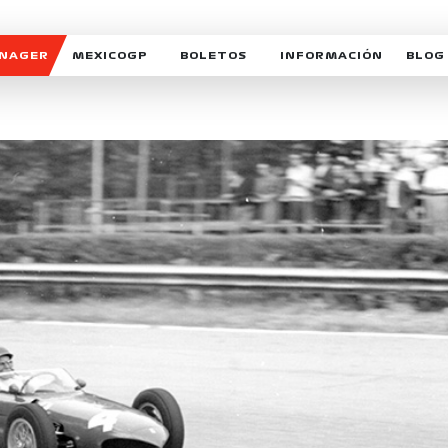
ANAGER
MEXICOGP
BOLETOS
INFORMACIÓN
BLOG
GALERIA SOCIAL
HORARIOS
NOTIC
SOMOS PARTE DEL VUELO
DUDAS
SUSCR
SOSTENIBILIDAD
DERECHO DE PRIMERA 
MEXI
CELEBRA CON NOSOTROS
REFORESTEMOS JUNTO
INTE
MOTORSPORT ACADEM
VOLUNTARIOS
EXPOSICIÓN FOTOGRÁF
CAMPEONATO
PATROCINADORES
LEGALES TICKETMAST