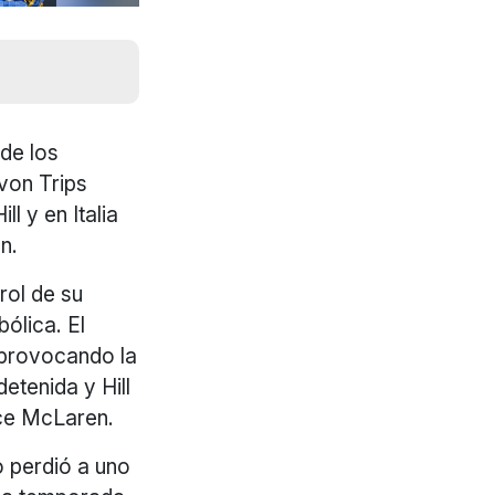
de los
von Trips
ll y en Italia
n.
rol de su
bólica. El
 provocando la
etenida y Hill
uce McLaren.
o perdió a uno