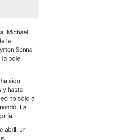
ta. Michael
e la
Ayrton Senna
 la pole
 ha sido
s y hasta
peó no sólo a
 mundo. La
oría.
 abril, un
us