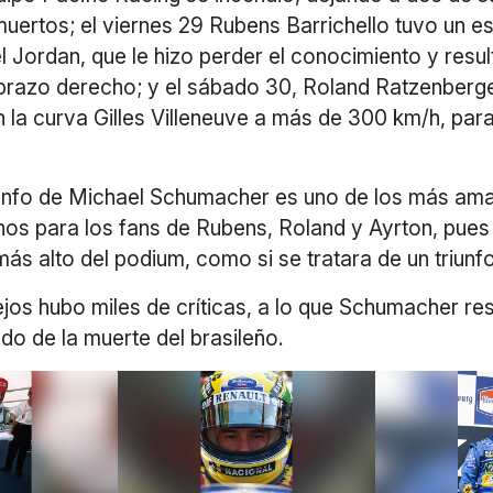
uertos; el viernes 29 Rubens Barrichello tuvo un e
l Jordan, que le hizo perder el conocimiento y resul
 brazo derecho; y el sábado 30, Roland Ratzenberge
n la curva Gilles Villeneuve a más de 300 km/h, para
riunfo de Michael Schumacher es uno de los más ama
enos para los fans de Rubens, Roland y Ayrton, pues
más alto del podium, como si se tratara de un triunfo
ejos hubo miles de críticas, a lo que Schumacher r
do de la muerte del brasileño.