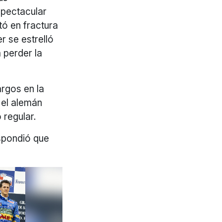
spectacular
tó en fractura
r se estrelló
 perder la
rgos en la
 el alemán
 regular.
espondió que