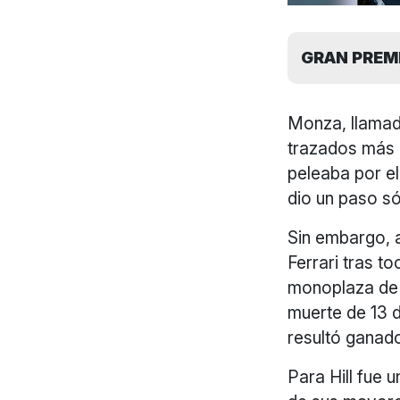
GRAN PREMIO
Monza, llamado
trazados más 
peleaba por el 
dio un paso só
Sin embargo, a
Ferrari tras t
monoplaza de 
muerte de 13 d
resultó ganad
Para Hill fue 