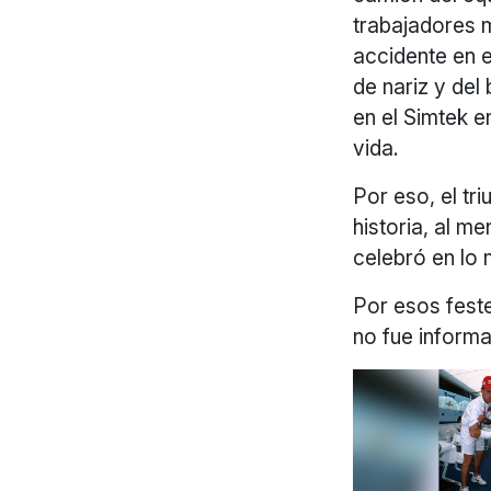
trabajadores m
accidente en e
de nariz y del
en el Simtek e
vida.
Por eso, el t
historia, al m
celebró en lo 
Por esos fest
no fue informa