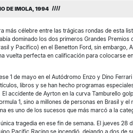
O DE IMOLA, 1994
ra más célebre entre las trágicas rondas de esta lis
bía dominado los dos primeros Grandes Premios d
sil y Pacífico) en el Benetton Ford, sin embargo, 
a vuelta perfecta en calificación para colocarse en
 ese 1 de mayo en el Autódromo Enzo y Dino Ferrari
tículos, libros y se han hecho programas especiale
 El accidente de Ayrton en la curva Tamburello gol
Formula 1, sino a millones de personas en Brasil y el
na es uno de los sucesos que más marcó a la categ
 única tragedia en ese fin de semana. El jueves 28 de
ipo Pacific Racing se incendió, dejando a dos de s