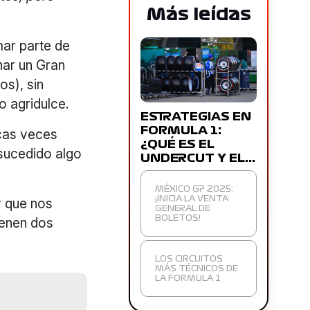
Más leídas
mar parte de
nar un Gran
os), sin
o agridulce.
ESTRATEGIAS EN
FORMULA 1:
ocas veces
¿QUÉ ES EL
 sucedido algo
UNDERCUT Y EL…
MÉXICO GP 2025:
y que nos
¡INICIA LA VENTA
GENERAL DE
ienen dos
BOLETOS!
LOS CIRCUITOS
MÁS TÉCNICOS DE
LA FORMULA 1