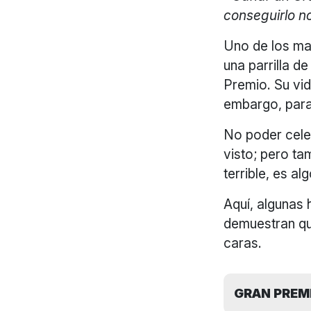
conseguirlo n
Uno de los ma
una parrilla d
Premio. Su vid
embargo, para
No poder cele
visto; pero ta
terrible, es a
Aquí, algunas 
demuestran qu
caras.
GRAN PREMI