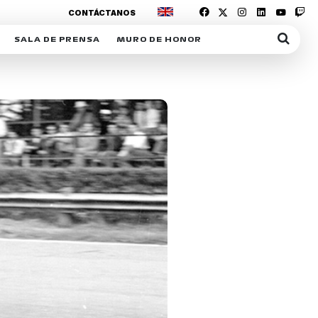
CONTÁCTANOS
SALA DE PRENSA
MURO DE HONOR
IAS
SUSCRIPCIÓN SALA DE PRENSA
IPCIÓN RACING NEWS
COMUNICADOS
OPCIÓN
COGP
ACREDITACIONES
S
RACTIVOS
Y
ICA
ER