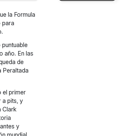
ue la Formula
o para
o.
o puntuable
mo año. En las
squeda de
va Peraltada
 el primer
a pits, y
m Clark
toria
tantes y
ón mundial.