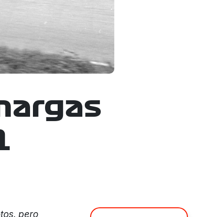
amargas
1
tos, pero