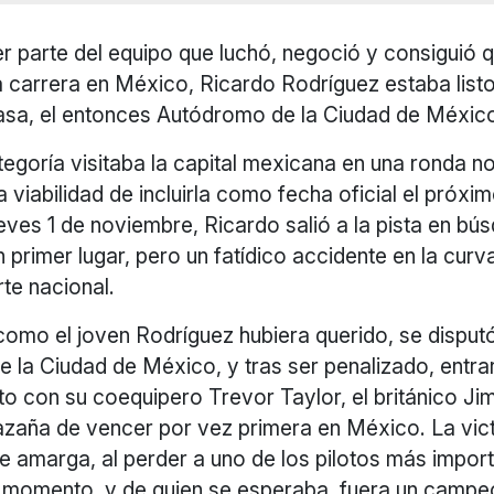
 parte del equipo que luchó, negoció y consiguió q
a carrera en México, Ricardo Rodríguez estaba list
asa, el entonces Autódromo de la Ciudad de Méxic
egoría visitaba la capital mexicana en una ronda n
a viabilidad de incluirla como fecha oficial el próxi
eves 1 de noviembre, Ricardo salió a la pista en bú
en primer lugar, pero un fatídico accidente en la cur
rte nacional.
omo el joven Rodríguez hubiera querido, se disputó
 la Ciudad de México, y tras ser penalizado, entrar 
o con su coequipero Trevor Taylor, el británico Ji
hazaña de vencer por vez primera en México. La vic
e amarga, al perder a uno de los pilotos más impor
l momento, y de quien se esperaba, fuera un campe