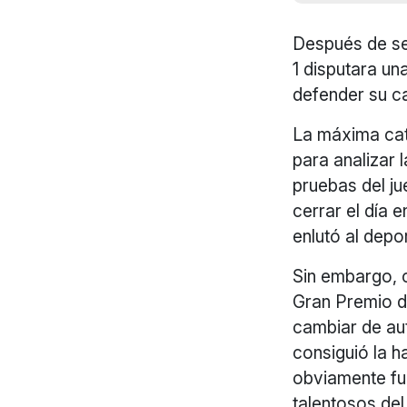
Después de ser
1 disputara un
defender su c
La máxima cat
para analizar l
pruebas del ju
cerrar el día 
enlutó al depo
Sin embargo, c
Gran Premio de
cambiar de aut
consiguió la 
obviamente fu
talentosos de