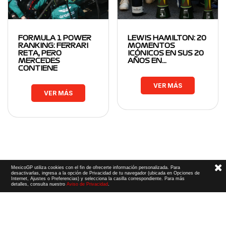
FORMULA 1 POWER
LEWIS HAMILTON: 20
RANKING: FERRARI
MOMENTOS
RETA, PERO
ICÓNICOS EN SUS 20
MERCEDES
AÑOS EN…
CONTIENE
VER MÁS
VER MÁS
MexicoGP utiliza cookies con el fin de ofrecerte información personalizada. Para
desactivarlas, ingresa a la opción de Privacidad de tu navegador (ubicada en Opciones de
Internet, Ajustes o Preferencias) y selecciona la casilla correspondiente. Para más
detalles, consulta nuestro
Aviso de Privacidad
.