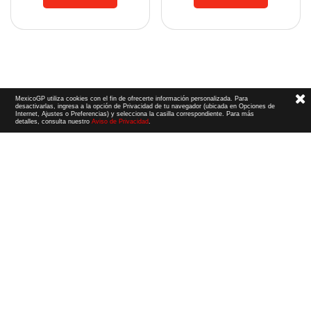
MexicoGP utiliza cookies con el fin de ofrecerte información personalizada. Para
desactivarlas, ingresa a la opción de Privacidad de tu navegador (ubicada en Opciones de
Internet, Ajustes o Preferencias) y selecciona la casilla correspondiente. Para más
detalles, consulta nuestro
Aviso de Privacidad
.
Términos y Condiciones
|
Aviso de Privacidad
|
Convenio de liberación
© 2026 CIE Todos los derechos reservados
El logotipo F1, las marcas F1, FORMULA 1, F1, FIA FORMULA ONE WORLD CHAMPIONSHIP, GRAND PRIX,
PADDOCK CLUB,
FORMULA 1 GRAND PRIX
OF MEXICO, FORMULA 1 GRAN PREMIO DE MÉXICO,
FORMULA 1 MEXICO CITY GRAND PRIX,
FORMULA 1 GRAN PREMIO DE LA CIUDAD DE
MÉXICO y otros distintivos
relacionados son marcas de Formula One Licensing BV,
una compañía Formula 1. Todos los derechos reservados.
Website by Alucina