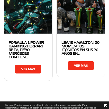
FORMULA 1 POWER
LEWIS HAMILTON: 20
RANKING: FERRARI
MOMENTOS
RETA, PERO
ICÓNICOS EN SUS 20
MERCEDES
AÑOS EN…
CONTIENE
VER MÁS
VER MÁS
MexicoGP utiliza cookies con el fin de ofrecerte información personalizada. Para
desactivarlas, ingresa a la opción de Privacidad de tu navegador (ubicada en Opciones de