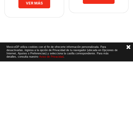
VER MÁS
MexicoGP utiliza cookies con el fin de ofrecerte información personalizada. Para
desactivarlas, ingresa a la opción de Privacidad de tu navegador (ubicada en Opciones de
Internet, Ajustes o Preferencias) y selecciona la casilla correspondiente. Para más
detalles, consulta nuestro
Aviso de Privacidad
.
Términos y Condiciones
|
Aviso de Privacidad
|
Convenio de liberación
© 2026 CIE Todos los derechos reservados
El logotipo F1, las marcas F1, FORMULA 1, F1, FIA FORMULA ONE WORLD CHAMPIONSHIP, GRAND PRIX,
PADDOCK CLUB,
FORMULA 1 GRAND PRIX
OF MEXICO, FORMULA 1 GRAN PREMIO DE MÉXICO,
FORMULA 1 MEXICO CITY GRAND PRIX,
FORMULA 1 GRAN PREMIO DE LA CIUDAD DE
MÉXICO y otros distintivos
relacionados son marcas de Formula One Licensing BV,
una compañía Formula 1. Todos los derechos reservados.