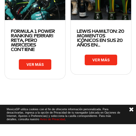
FORMULA 1 POWER
LEWIS HAMILTON: 20
RANKING: FERRARI
MOMENTOS
RETA, PERO
ICÓNICOS EN SUS 20
MERCEDES
AÑOS EN…
CONTIENE
VER MÁS
VER MÁS
MexicoGP utiliza cookies con el fin de ofrecerte información personalizada. Para
desactivarlas, ingresa a la opción de Privacidad de tu navegador (ubicada en Opciones de
Internet, Ajustes o Preferencias) y selecciona la casilla correspondiente. Para más
detalles, consulta nuestro
Aviso de Privacidad
.