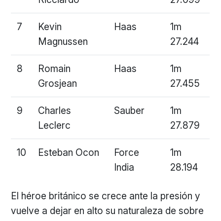
7
Kevin
Haas
1m
Magnussen
27.244
8
Romain
Haas
1m
Grosjean
27.455
9
Charles
Sauber
1m
Leclerc
27.879
10
Esteban Ocon
Force
1m
India
28.194
El héroe británico se crece ante la presión y
vuelve a dejar en alto su naturaleza de sobre