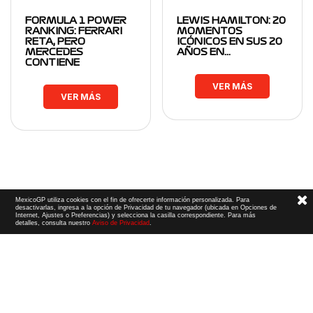
FORMULA 1 POWER
LEWIS HAMILTON: 20
RANKING: FERRARI
MOMENTOS
RETA, PERO
ICÓNICOS EN SUS 20
MERCEDES
AÑOS EN…
CONTIENE
VER MÁS
VER MÁS
MexicoGP utiliza cookies con el fin de ofrecerte información personalizada. Para
desactivarlas, ingresa a la opción de Privacidad de tu navegador (ubicada en Opciones de
Internet, Ajustes o Preferencias) y selecciona la casilla correspondiente. Para más
detalles, consulta nuestro
Aviso de Privacidad
.